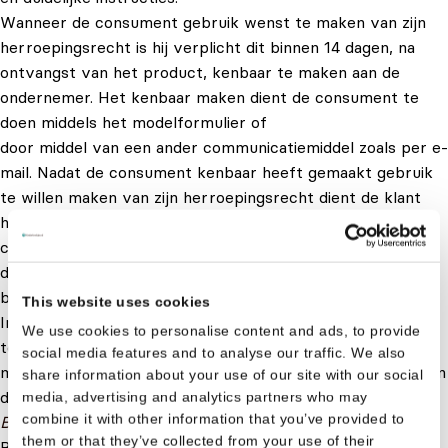
Wanneer de consument gebruik wenst te maken van zijn
herroepingsrecht is hij verplicht dit binnen 14 dagen, na
ontvangst van het product, kenbaar te maken aan de
ondernemer. Het kenbaar maken dient de consument te
doen middels het modelformulier of
door middel van een ander communicatiemiddel zoals per e-
mail. Nadat de consument kenbaar heeft gemaakt gebruik
te willen maken van zijn herroepingsrecht dient de klant
het product binnen 14 dagen retour te sturen. De
consument dient te bewijzen
dat de geleverde zaken tijdig zijn teruggestuurd,
bijvoorbeeld door middel van een bewijs van verzending.
This website uses cookies
Indien de klant na afloop van de in lid 2 en 3 genoemde
We use cookies to personalise content and ads, to provide
termijnen niet kenbaar heeft gemaakt gebruik te willen
social media features and to analyse our traffic. We also
maken van zijn herroepingsrecht resp. het product niet aan
share information about your use of our site with our social
de ondernemer heeft teruggezonden, is de koop een feit.
media, advertising and analytics partners who may
combine it with other information that you’ve provided to
Bij levering van diensten:
them or that they’ve collected from your use of their
Bij levering van diensten heeft de consument de