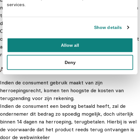
services.
mogelijkheid de overeenkomst zonder opgave van redenen
te ontbinden gedurende ten minste 14 dagen, ingaande op
de dag van het aangaan van de overeenkomst.
Show details
Om gebruik te maken van zijn herroepingsrecht, zal de
consument zich richten naar de door de ondernemer bij het
Allow all
aanbod en/of uiterlijk bij de levering ter zake verstrekte
redelijke en duidelijke instructies.
Deny
Artikel 7 – Kosten in geval van herroeping
Indien de consument gebruik maakt van zijn
herroepingsrecht, komen ten hoogste de kosten van
terugzending voor zijn rekening.
Indien de consument een bedrag betaald heeft, zal de
ondernemer dit bedrag zo spoedig mogelijk, doch uiterlijk
binnen 14 dagen na herroeping, terugbetalen. Hierbij is wel
de voorwaarde dat het product reeds terug ontvangen is
door de webwinkelier