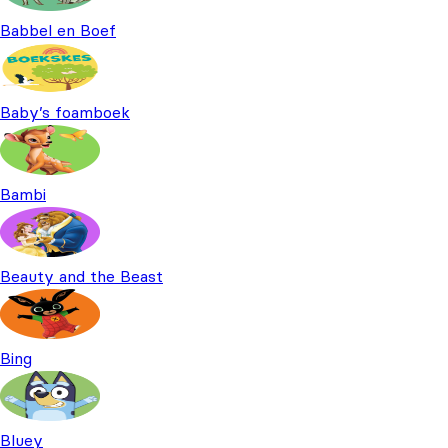
Babbel en Boef
Baby’s foamboek
Bambi
Beauty and the Beast
Bing
Bluey