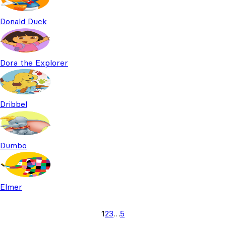
Donald Duck
Dora the Explorer
Dribbel
Dumbo
Elmer
1
2
3
…
5