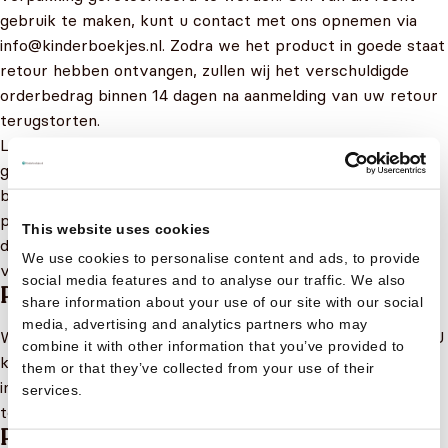
gebruik te maken, kunt u contact met ons opnemen via
info@kinderboekjes.nl
. Zodra we het product in goede staat
retour hebben ontvangen, zullen wij het verschuldigde
orderbedrag binnen 14 dagen na aanmelding van uw retour
terugstorten.
Let op: indien het product of de verpakking beschadigd is
geraakt door meer gebruik dan nodig is om het product te
beoordelen, kunnen wij de waardevermindering van het
product aan u doorberekenen. Behandel het product
This website uses cookies
daarom met zorg en zorg ervoor dat het goed verpakt is
We use cookies to personalise content and ads, to provide
voor de retourzending.
social media features and to analyse our traffic. We also
Product ruilen?
share information about your use of our site with our social
media, advertising and analytics partners who may
Wilt u uw product ruilen? Dat is helemaal geen probleem. U
combine it with other information that you’ve provided to
kunt hiervoor een mailtje sturen naar
them or that they’ve collected from your use of their
info@kinderboekjes.nl. Wel draagt u zelf de kosten voor
services.
terugzending van het product.
Product beschadigd ontvangen?