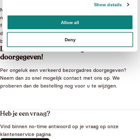
Show details
Neem contact op met onze klantenservice en wij komen
met een passende oplossing. Als wij d.m.v. toegezonden
Allow all
foto(s) als bewijsmateriaal kunnen zien dat het
daadwerkelijk beschadigd is kunnen wij het exemplaar
Deny
bijvoorbeeld kosteloos naleveren.
Ik heb een verkeerd bezorgadres
doorgegeven!
Per ongeluk een verkeerd bezorgadres doorgegeven?
Neem dan zo snel mogelijk contact met ons op. We
proberen dan de bestelling nog voor u te wijzigen.
Heb je een vraag?
Vind binnen no-time antwoord op je vraag op onze
klantenservice pagina.