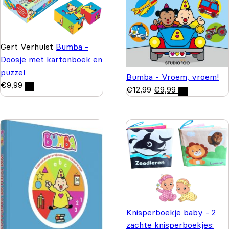
Gert Verhulst
Bumba -
Doosje met kartonboek en
puzzel
Bumba - Vroem, vroem!
€
9,99
€
12,99
€
9,99
Knisperboekje baby - 2
zachte knisperboekjes: