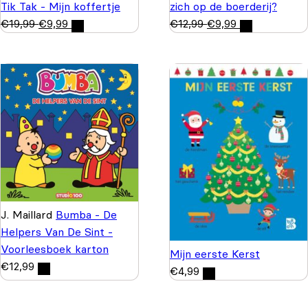
zich op de boerderij?
Tik Tak - Mijn koffertje
€
12,99
€
9,99
€
19,99
€
9,99
J. Maillard
Bumba - De
Helpers Van De Sint -
Voorleesboek karton
Mijn eerste Kerst
€
12,99
€
4,99