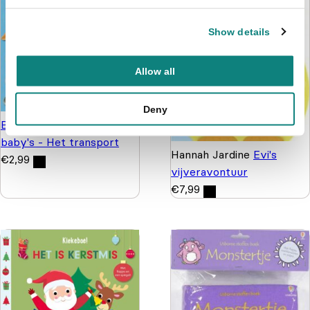
Show details
Allow all
Deny
Beeldenboekje voor
baby's - Het transport
Hannah Jardine
Evi's
€
2,99
vijveravontuur
€
7,99