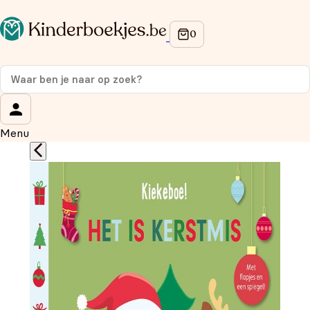
Op de hoogte blijven van onze acties?
Meld je aan voor onze nieuwsbrief en ontvang
10%
korting
op je eerste aankoop!
Wat is je voornaam?
*
Menu
Wat is je e-mailadres?
*
Aanmelden
We gebruiken je gegevens om contact op te nemen, in
overeenstemming met ons
privacybeleid.