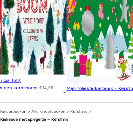
ricia Toht
es een kerstboom
€
14,99
Mijn foliestickerboek - Kerst
spronkelijke prijs was:
Huidige prijs is: €5,99.
,99
€
4,99
4,99.
Kinderboeken
>
Alle kinderboeken
>
Kerstmis
>
Kiekeboe met spiegeltje – Kerstmis