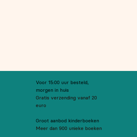
Voor 15:00 uur besteld,
morgen in huis
Gratis verzending vanaf 20
euro
Groot aanbod kinderboeken
Meer dan 900 unieke boeken