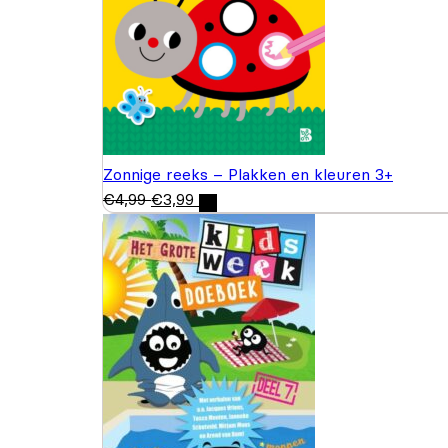
Zonnige reeks – Plakken en kleuren 3+
€
4,99
€
3,99