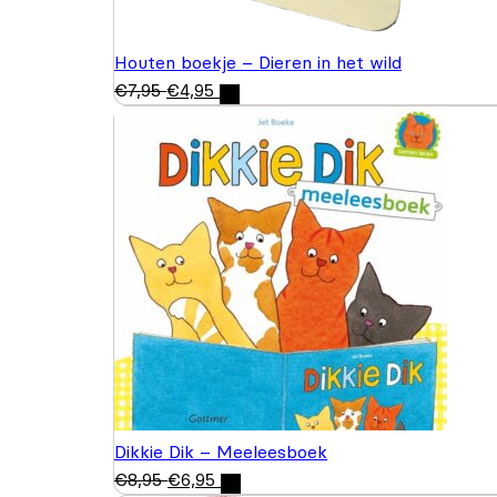
Houten boekje – Dieren in het wild
€
7,95
€
4,95
Dikkie Dik – Meeleesboek
€
8,95
€
6,95