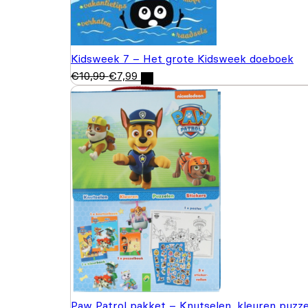
Kidsweek 7 – Het grote Kidsweek doeboek
€
10,99
€
7,99
Paw Patrol pakket – Knutselen, kleuren puzze