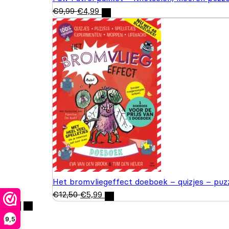
€
9,99
€
4,99
Het bromvliegeffect doeboek – quizjes – puz
€
12,50
€
5,99
9,5