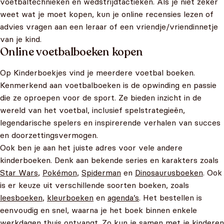
voetbaltechnieken en wedstrijdtactieken. Als je niet zeker
weet wat je moet kopen, kun je online recensies lezen of
advies vragen aan een leraar of een vriendje/vriendinnetje
van je kind.
Online voetbalboeken kopen
Op Kinderboekjes vind je meerdere voetbal boeken.
Kenmerkend aan voetbalboeken is de opwinding en passie
die ze oproepen voor de sport. Ze bieden inzicht in de
wereld van het voetbal, inclusief spelstrategieën,
legendarische spelers en inspirerende verhalen van succes
en doorzettingsvermogen.
Ook ben je aan het juiste adres voor vele andere
kinderboeken. Denk aan bekende series en karakters zoals
Star Wars
,
Pokémon
,
Spiderman
en
Dinosaurusboeken
. Ook
is er keuze uit verschillende soorten boeken, zoals
leesboeken
,
kleurboeken
en
agenda’s
. Het bestellen is
eenvoudig en snel, waarna je het boek binnen enkele
werkdagen thuis ontvangt. Zo kun je samen met je kinderen