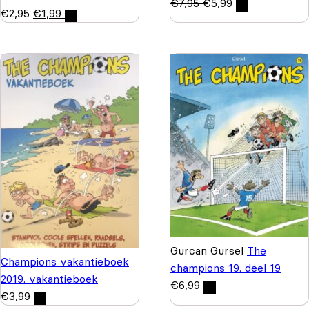
€
7,95
€
5,99
€
2,95
€
1,99
Gurcan Gursel
The
Champions vakantieboek
champions 19. deel 19
2019. vakantieboek
€
6,99
€
3,99