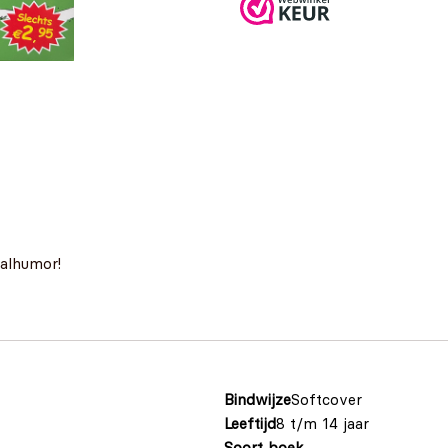
balhumor!
Bindwijze
Softcover
Leeftijd
8 t/m 14 jaar
Soort boek