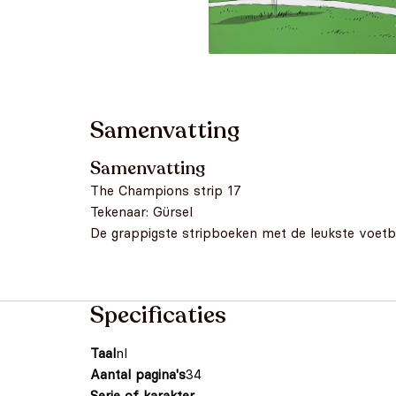
Samenvatting
Samenvatting
The Champions strip 17
Tekenaar: Gürsel
De grappigste stripboeken met de leukste voet
Specificaties
Taal
nl
Aantal pagina's
34
Serie of karakter