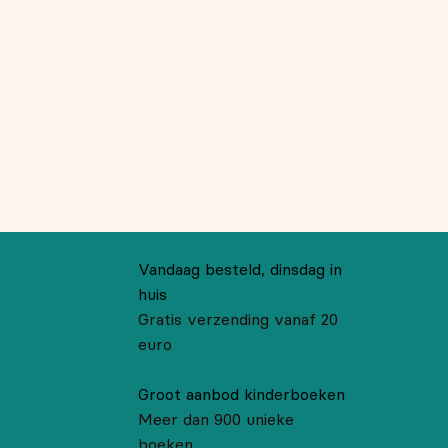
Vandaag besteld, dinsdag in
huis
Gratis verzending vanaf 20
euro
Groot aanbod kinderboeken
Meer dan 900 unieke
boeken