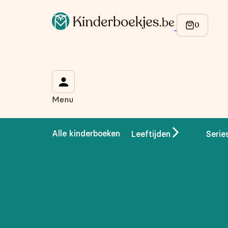
Op de hoogte blijven van onze acties?
Meld je aan voor onze nieuwsbrief en ontvang
10% korti
Wat is je voornaam?
*
Menu
Wat is je e-mailadres?
*
Alle kinderboeken
Leeftijden
Serie
Aanmelden
We gebruiken je gegevens om contact op te nemen, in