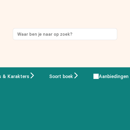
ng
op je eerste aankoop!
s & Karakters
Soort boek
Aanbiedingen
 overeenstemming met ons
privacybeleid.