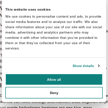
Buurman is in de gelijknamige televisieserie.
Waar komt Buurman en Buurman
This website uses cookies
vandaan?
We use cookies to personalise content and ads, to provide
social media features and to analyse our traffic. We also
Voor ons zijn het Buurman en Buurman, maar
share information about your use of our site with our social
oorspronkelijk zijn de twee vrienden ontstaan in Tsjechië als
media, advertising and analytics partners who may
Pat en Mat. Dit was bijna 40 jaar geleden. Hoe Buurman en
combine it with other information that you’ve provided to
Buurman in Nederland heten? De twee onhandige klussers
them or that they’ve collected from your use of their
services.
hebben in feite geen naam. Ze spreken elkaar aan met
‘Buur’ of ‘Buurman’. Maar mochten jullie je afvragen hoe
Buurman en Buurman heten; Pat draagt een gele trui en
Show details
Mat een rode trui. Ook al worden de namen nooit genoemd,
weet jij nu hoe Buurman en Buurman heten!
Waar gaan de boeken over Buurman en
Allow all
Buurman over?
Deny
De Buurman en Buurman boeken nemen kinderen mee in de
wereld van twee klunzige buurmannen. Deze beginnen altijd
vol goede bedoelingen beginnen aan een klus, maar