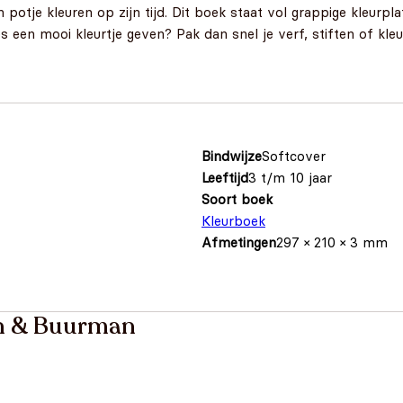
je kleuren op zijn tijd. Dit boek staat vol grappige kleurplate
s een mooi kleurtje geven? Pak dan snel je verf, stiften of kle
Bindwijze
Softcover
Leeftijd
3 t/m 10 jaar
Soort boek
Kleurboek
Afmetingen
297 × 210 × 3 mm
n & Buurman