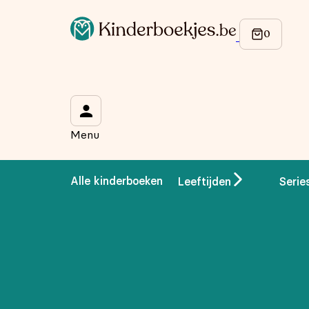
Op de hoogte blijven van onze acties?
Meld je aan voor onze nieuwsbrief en ontvang
10% korti
Wat is je voornaam?
*
Menu
Wat is je e-mailadres?
*
Alle kinderboeken
Leeftijden
Serie
Aanmelden
We gebruiken je gegevens om contact op te nemen, in