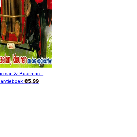
urman & Buurman -
antieboek
€
5,99