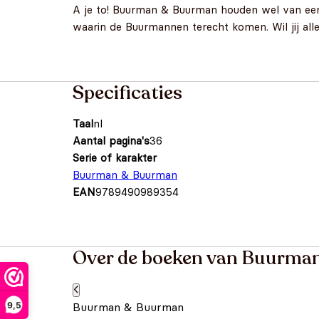
A je to! Buurman & Buurman houden wel van een pot
waarin de Buurmannen terecht komen. Wil jij alle
Specificaties
Taal
nl
Aantal pagina's
36
Serie of karakter
Buurman & Buurman
EAN
9789490989354
Over de boeken van Buurma
9,5
Buurman & Buurman