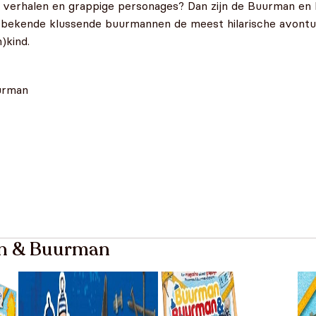
e verhalen en grappige personages? Dan zijn de Buurman en
de bekende klussende buurmannen de meest hilarische avont
)kind.
urman
an & Buurman