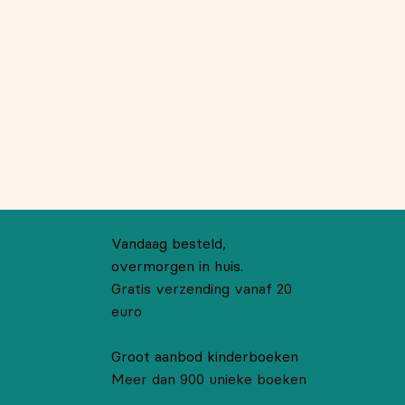
Vandaag besteld,
overmorgen in huis.
Gratis verzending vanaf 20
euro
Groot aanbod kinderboeken
Meer dan 900 unieke boeken