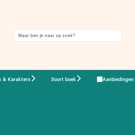
ng
op je eerste aankoop!
s & Karakters
Soort boek
Aanbiedingen
 overeenstemming met ons
privacybeleid.