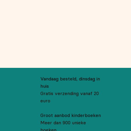
Vandaag besteld, dinsdag in
huis
Gratis verzending vanaf 20
euro
Groot aanbod kinderboeken
Meer dan 900 unieke
boeken