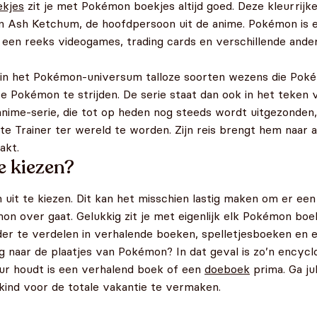
ekjes
zit je met Pokémon boekjes altijd goed. Deze kleurrijke
 Ash Ketchum, de hoofdpersoon uit de anime. Pokémon is e
, een reeks videogames, trading cards en verschillende and
n er in het Pokémon-universum talloze soorten wezens die 
Pokémon te strijden. De serie staat dan ook in het teken 
anime-serie, die tot op heden nog steeds wordt uitgezonde
te Trainer ter wereld te worden. Zijn reis brengt hem naar a
akt.
e kiezen?
it te kiezen. Dit kan het misschien lastig maken om er een t
on over gaat. Gelukkig zit je met eigenlijk elk Pokémon boe
onder te verdelen in verhalende boeken, spelletjesboeken 
aag naar de plaatjes van Pokémon? In dat geval is zo’n ency
tuur houdt is een verhalend boek of een
doeboek
prima. Ga ju
ind voor de totale vakantie te vermaken.