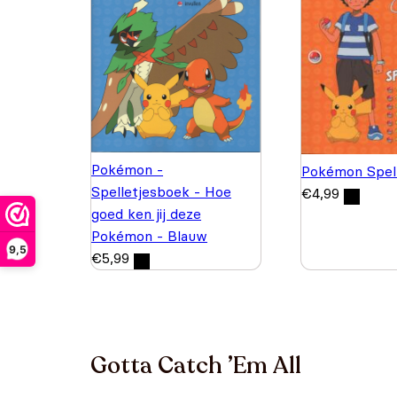
Pokémon -
Pokémon Spel
Spelletjesboek - Hoe
€
4,99
goed ken jij deze
Pokémon - Blauw
9,5
€
5,99
Gotta Catch ’Em All