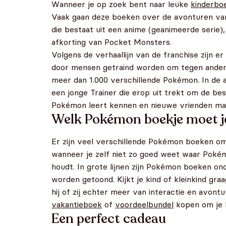
Wanneer je op zoek bent naar leuke
kinderbo
Vaak gaan deze boeken over de avonturen van
die bestaat uit een anime (geanimeerde serie)
afkorting van Pocket Monsters.
Volgens de verhaallijn van de franchise zij
door mensen getraind worden om tegen andere 
meer dan 1.000 verschillende Pokémon. In de 
een jonge Trainer die erop uit trekt om de bes
Pokémon leert kennen en nieuwe vrienden ma
Welk Pokémon boekje moet j
Er zijn veel verschillende Pokémon boeken om u
wanneer je zelf niet zo goed weet waar Pokém
houdt. In grote lijnen zijn Pokémon boeken 
worden getoond. Kijkt je kind of kleinkind gr
hij of zij echter meer van interactie en avon
vakantieboek
of
voordeelbundel
kopen om je k
Een perfect cadeau