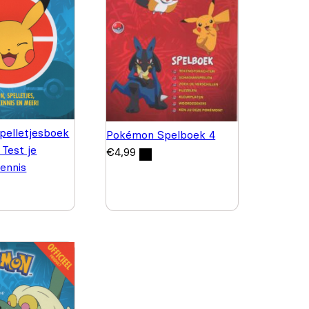
pelletjesboek
Pokémon Spelboek 4
 Test je
€
4,99
ennis