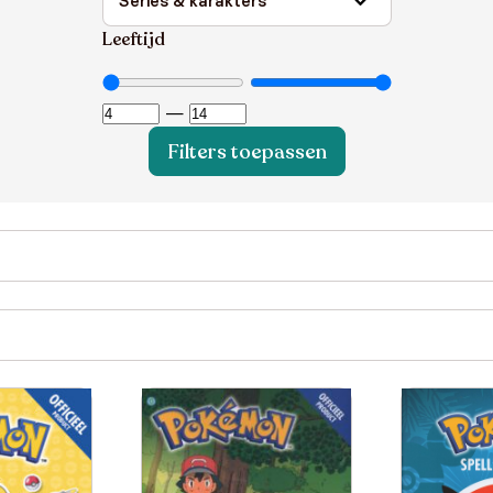
Leeftijd
—
Filters toepassen