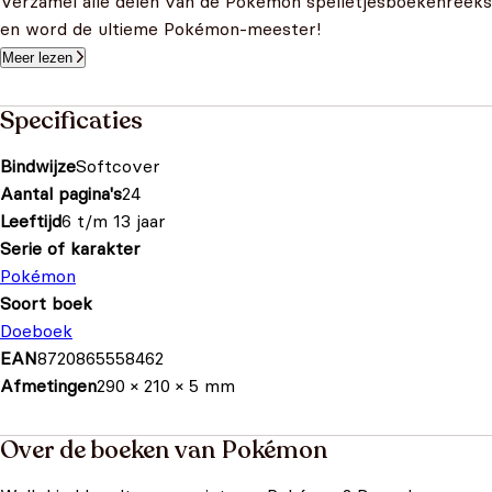
Verzamel alle delen van de Pokémon spelletjesboekenreeks
en word de ultieme Pokémon-meester!
Meer lezen
Specificaties
Bindwijze
Softcover
Aantal pagina's
24
Leeftijd
6 t/m 13 jaar
Serie of karakter
Pokémon
Soort boek
Doeboek
EAN
8720865558462
Afmetingen
290 × 210 × 5 mm
Over de boeken van Pokémon