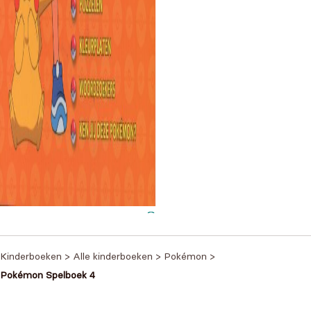
kémon Spelboek 3
€
4,99
Kinderboeken
>
Alle kinderboeken
>
Pokémon
>
Pokémon Spelboek 4