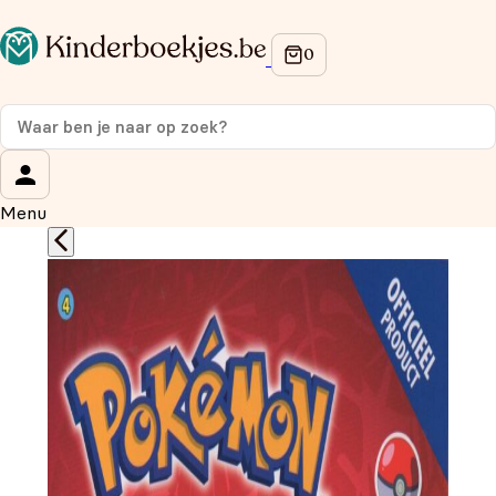
Op de hoogte blijven van onze acties?
Meld je aan voor onze nieuwsbrief en ontvang
10%
korting
op je eerste aankoop!
Wat is je voornaam?
*
Menu
Wat is je e-mailadres?
*
Aanmelden
We gebruiken je gegevens om contact op te nemen, in
overeenstemming met ons
privacybeleid.