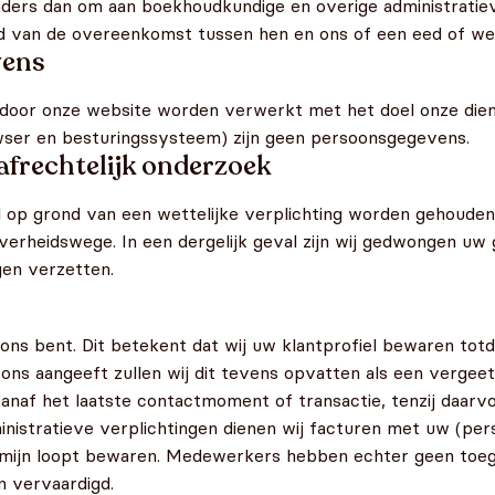
ers dan om aan boekhoudkundige en overige administratieve
 van de overeenkomst tussen hen en ons of een eed of wett
vens
oor onze website worden verwerkt met het doel onze dien
ser en besturingssysteem) zijn geen persoonsgegevens.
afrechtelijk onderzoek
l op grond van een wettelijke verplichting worden gehoude
overheidswege. In een dergelijk geval zijn wij gedwongen uw 
gen verzetten.
ons bent. Dit betekent dat wij uw klantprofiel bewaren totd
j ons aangeeft zullen wij dit tevens opvatten als een verge
anaf het laatste contactmoment of transactie, tenzij daarvo
dministratieve verplichtingen dienen wij facturen met uw (
termijn loopt bewaren. Medewerkers hebben echter geen toe
n vervaardigd.