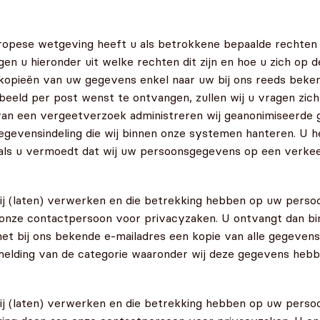
opese wetgeving heeft u als betrokkene bepaalde rechten
n u hieronder uit welke rechten dit zijn en hoe u zich op 
kopieën van uw gegevens enkel naar uw bij ons reeds bekend
eeld per post wenst te ontvangen, zullen wij u vragen zich 
van een vergeetverzoek administreren wij geanonimiseerde g
evensindeling die wij binnen onze systemen hanteren. U hee
 als u vermoedt dat wij uw persoonsgegevens op een verkee
j (laten) verwerken en die betrekking hebben op uw persoon 
 onze contactpersoon voor privacyzaken. U ontvangt dan bi
 het bij ons bekende e-mailadres een kopie van alle gegeve
elding van de categorie waaronder wij deze gegevens hebb
ij (laten) verwerken en die betrekking hebben op uw persoon