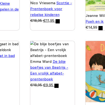
Nico Vriesema
Scottie -
Kleine
Prentenboek voor
pelen in de
rebelse kinderen
Jeanne Wil
€
18,95
€
11,95
Poeh en ik
€
14,99
eldonk
aat in bad
Emma Ward
De blije
boefjes van Beatrijs -
Een vrolijk alfabet-
prentenboek
€
18,95
€
9,95