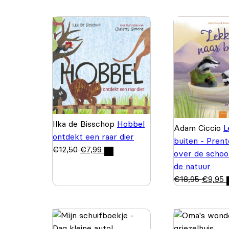
Ilka de Bisschop
Hobbel
Adam Ciccio
L
ontdekt een raar dier
buiten - Pren
€
12,50
€
7,99
over de schoo
de natuur
€
18,95
€
9,95