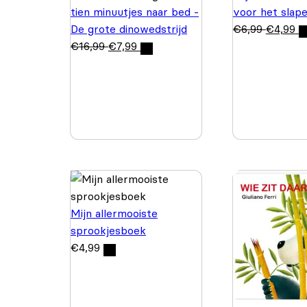
tien minuutjes naar bed -
voor het slap
De grote dinowedstrijd
€
6,99
€
4,99
€
16,99
€
7,99
Mijn allermooiste
sprookjesboek
€
4,99