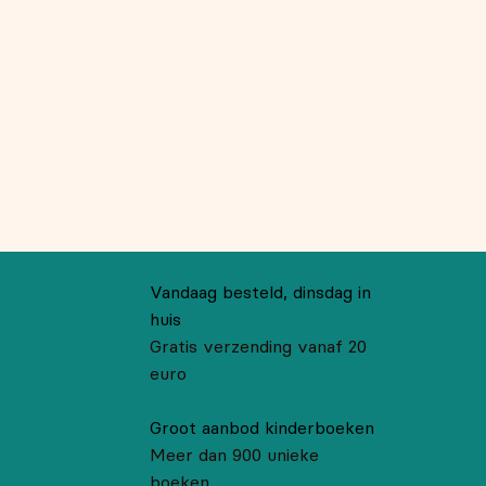
Vandaag besteld, dinsdag in
huis
Gratis verzending vanaf 20
euro
Groot aanbod kinderboeken
Meer dan 900 unieke
boeken