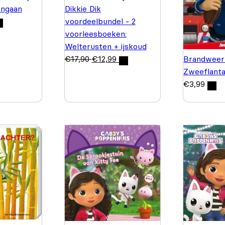
engaan
Dikkie Dik
voordeelbundel - 2
voorleesboeken:
Welterusten + ijskoud
Brandwee
€
17,90
€
12,99
Zweeflant
€
3,99