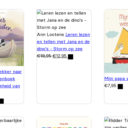
Ann Lootens
Leren lezen
en tellen met Jana en de
dino's - Storm op zee
€
18,95
€
12,95
ekker naar
Mijn papa 
tenboek
€
7,95
nheid van