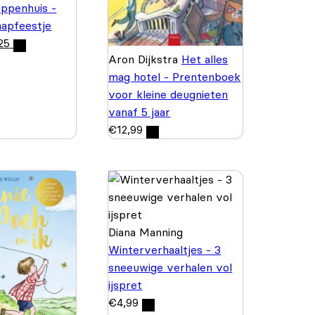
ppenhuis -
aapfeestje
25
Aron Dijkstra
Het alles
mag hotel - Prentenboek
voor kleine deugnieten
vanaf 5 jaar
€
12,99
Diana Manning
Winterverhaaltjes - 3
sneeuwige verhalen vol
ijspret
€
4,99