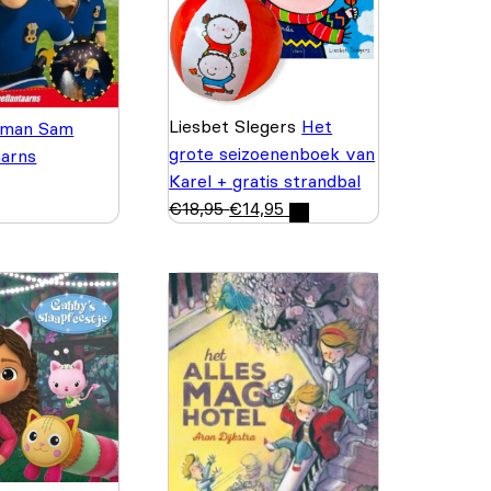
Liesbet Slegers
Het
rman Sam
grote seizoenenboek van
aarns
Karel + gratis strandbal
€
18,95
€
14,95