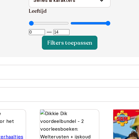
Leeftijd
—
Filters toepassen
erhaaltjes