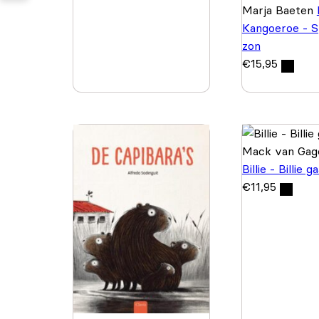
Marja Baeten
Kangoeroe - S
zon
€
15,95
Mack van Gag
Billie - Billie g
€
11,95