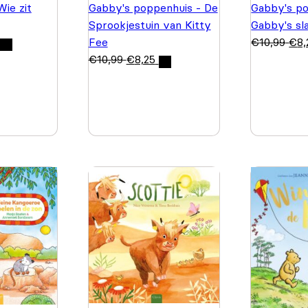
Wie zit
Gabby's poppenhuis - De
Gabby's po
Sprookjestuin van Kitty
Gabby's sl
Fee
€
10,99
€
8,
€
10,99
€
8,25