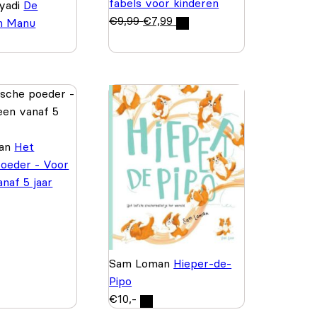
fabels voor kinderen
nyadi
De
€
9,99
€
7,99
an Manu
uan
Het
oeder - Voor
naf 5 jaar
Sam Loman
Hieper-de-
Pipo
€
10,-