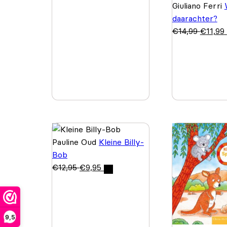
Giuliano Ferri
daarachter?
€
14,99
€
11,99
Pauline Oud
Kleine Billy-
Bob
€
12,95
€
9,95
9,5