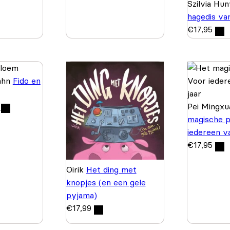
Szilvia Hu
hagedis v
€
17,95
ahn
Fido en
Pei Mingx
magische p
iedereen va
€
17,95
Oirik
Het ding met
knopjes (en een gele
pyjama)
€
17,99