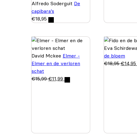
Alfredo Soderguit
De
capibara’s
€
18,95
Eva Schirdew
David Mckee
Elmer -
de bloem
Elmer en de verloren
€
18,95
€
14,95
schat
€
15,99
€
11,99