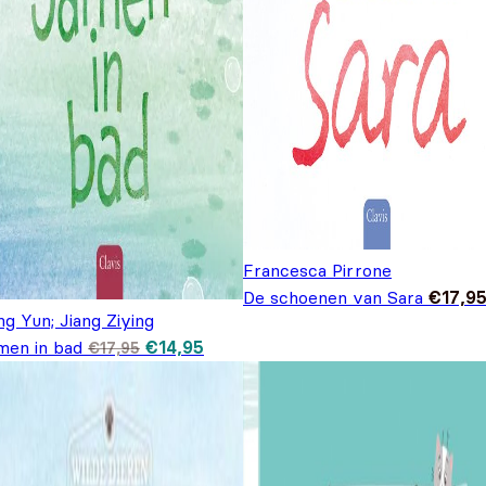
Francesca Pirrone
De schoenen van Sara
€
17,9
g Yun; Jiang Ziying
Oorspronkelijke prijs was: €17,95.
Huidige prijs is: €14,95.
men in bad
€
14,95
€
17,95