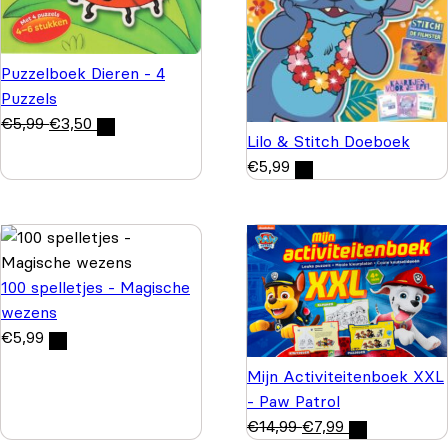
Puzzelboek Dieren - 4
Puzzels
€
5,99
€
3,50
Lilo & Stitch Doeboek
€
5,99
100 spelletjes - Magische
wezens
€
5,99
Mijn Activiteitenboek XXL
- Paw Patrol
€
14,99
€
7,99