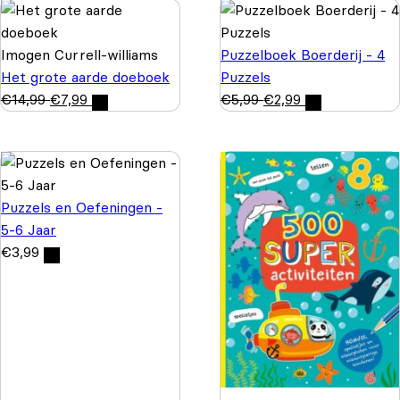
Imogen Currell-williams
Puzzelboek Boerderij - 4
Het grote aarde doeboek
Puzzels
€
14,99
€
7,99
€
5,99
€
2,99
Puzzels en Oefeningen -
5-6 Jaar
€
3,99