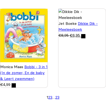
Jet Boeke
Dikkie Dik -
Meeleesboek
€
8,95
€
6,95
Monica Maas
Bobbi - 3 in 1
(In de zomer, En de baby
& Leert zwemmen)
€
4,99
1
2
3
…
23