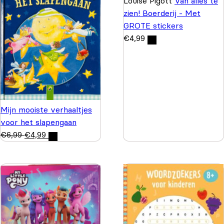
Louise Pigott
Van alles te
zien! Boerderij - Met
GROTE stickers
€
4,99
Mijn mooiste verhaaltjes
voor het slapengaan
€
6,99
€
4,99