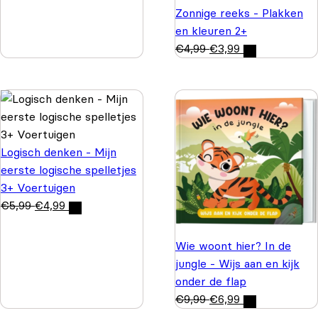
Zonnige reeks - Plakken
en kleuren 2+
€
4,99
€
3,99
Logisch denken - Mijn
eerste logische spelletjes
3+ Voertuigen
€
5,99
€
4,99
Wie woont hier? In de
jungle - Wijs aan en kijk
onder de flap
€
9,99
€
6,99