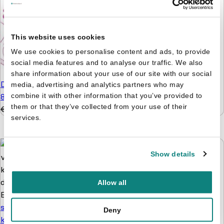
puzzelen en stickers
€
9,99
€
4,99
This website uses cookies
We use cookies to personalise content and ads, to provide
social media features and to analyse our traffic. We also
share information about your use of our site with our social
De leukste hersenkrakers
media, advertising and analytics partners who may
combine it with other information that you’ve provided to
8+
them or that they’ve collected from your use of their
€
5,99
€
4,99
services.
Show details
Nijntje - Doeboek 4 -
Allow all
Elke Doelman
Kleine Giraf
Kijken, kleuren, knutselen
speelt verstoppertje
& tellen
Deny
kartonboekje - Vrolijk
€
5,99
€
4,99