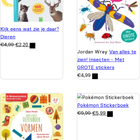
Kijk eens wat zie je daar?
Dieren
€
4,99
€
2,20
Jordan Wray
Van alles te
zien! Insecten - Met
GROTE stickers
€
4,99
Pokémon Stickerboek
€
9,99
€
5,99