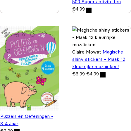
500 Super activiteiten
€
4,99
Claire Mowat
Magische
shiny stickers - Maak 12
kleurrijke mozaïeken!
€
6,99
€
4,99
Puzzels en Oefeningen -
3-4 Jaar
€
3,99