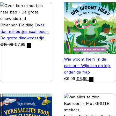
Rhiannon Fielding
Over
tien minuutjes naar bed -
De grote dinowedstrijd
€
16,99
€
7,99
Wie woont hier? In de
natuur - Wijs aan en kijk
onder de flap
€
9,99
€
6,99