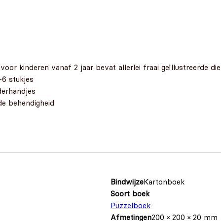
voor kinderen vanaf 2 jaar bevat allerlei fraai geïllustreerde d
-6 stukjes
derhandjes
de behendigheid
Bindwijze
Kartonboek
Soort boek
Puzzelboek
Afmetingen
200 × 200 × 20 mm