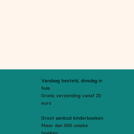
Vandaag besteld, dinsdag in
huis
Gratis verzending vanaf 20
euro
Groot aanbod kinderboeken
Meer dan 900 unieke
boeken