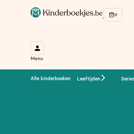
Op de hoogte blijven van onze acties?
Meld je aan voor onze nieuwsbrief en ontvang
10% korti
Wat is je voornaam?
*
Menu
Wat is je e-mailadres?
*
Alle kinderboeken
Leeftijden
Serie
Aanmelden
We gebruiken je gegevens om contact op te nemen, in