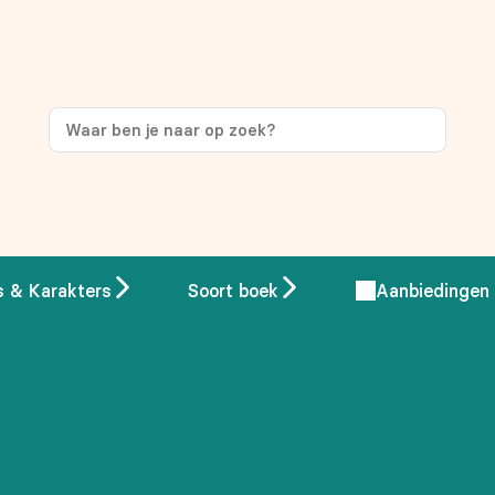
ng
op je eerste aankoop!
s & Karakters
Soort boek
Aanbiedingen
 overeenstemming met ons
privacybeleid.