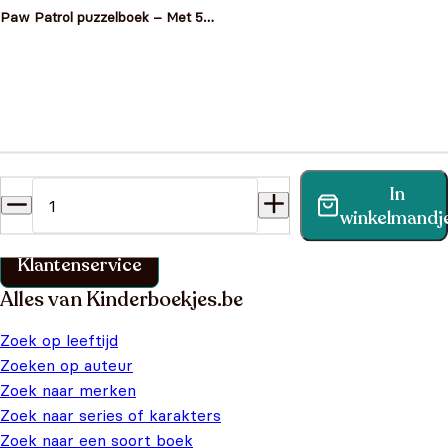
Paw Patrol puzzelboek – Met 5
legpuzzels
Heb je een vraag?
In
Vind binnen no-time antwoord op je vraag op onze
winkelmandj
klantenservice pagina.
Klantenservice
Alles van Kinderboekjes.be
Zoek op leeftijd
Zoeken op auteur
Zoek naar merken
Zoek naar series of karakters
Zoek naar een soort boek