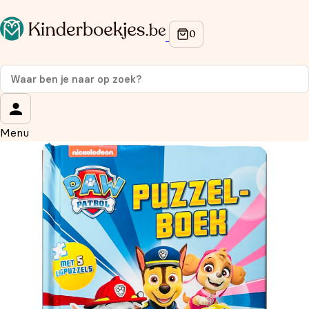
Op de hoogte blijven van onze acties?
Meld je aan voor onze nieuwsbrief en ontvang
10%
korting
op je eerste aankoop!
Wat is je voornaam?
*
Menu
Wat is je e-mailadres?
*
Aanmelden
We gebruiken je gegevens om contact op te nemen, in
overeenstemming met ons
privacybeleid.