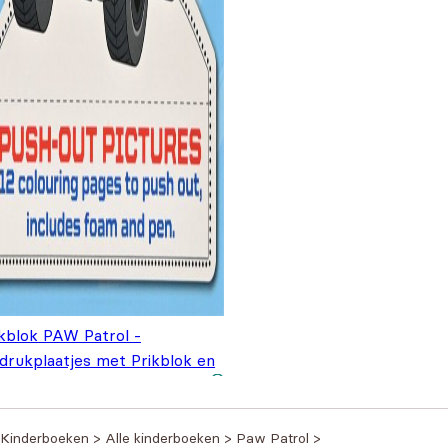
ikblok PAW Patrol -
tdrukplaatjes met Prikblok en
ikpen Blauw
€
4,99
Kinderboeken
>
Alle kinderboeken
>
Paw Patrol
>