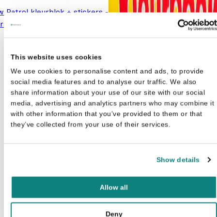
 Patrol kleurblok + stickers -
Oorspronkelijke
Huidige
rshall
€
2,99
€
3,99
prijs was: €3,99.
prijs is:
€2,99.
This website uses cookies
We use cookies to personalise content and ads, to provide
social media features and to analyse our traffic. We also
share information about your use of our site with our social
media, advertising and analytics partners who may combine it
with other information that you’ve provided to them or that
they’ve collected from your use of their services.
Show details
Allow all
Deny