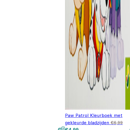
Paw Patrol Kleurboek met
gekleurde bladzijden
€
6,99
Oorspronkelijke prijs was:
Huidige prijs is: €4,99.
€
4,99