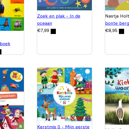
Zoek en plak - In de
Nastja Hol
oceaan
bonte ber
€
7,99
€
8,95
boek
Kerstmis 0 - Mijn eerste