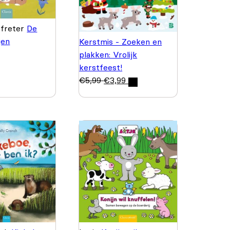
tfreter
De
gen
Kerstmis - Zoeken en
plakken: Vrolijk
kerstfeest!
€
5,99
€
3,99