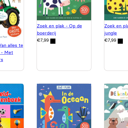
Zoek en plak - Op de
Zoek en pla
boerderij
jungle
€
7,99
€
7,99
Van alles te
j - Met
rs