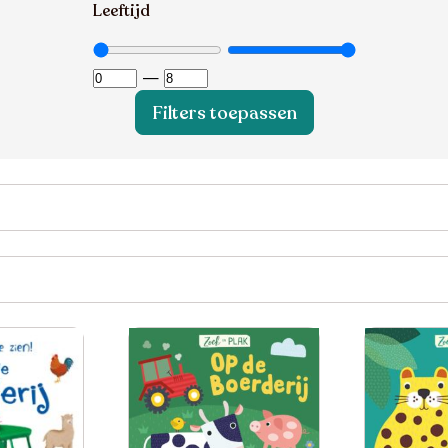
Leeftijd
—
Filters toepassen