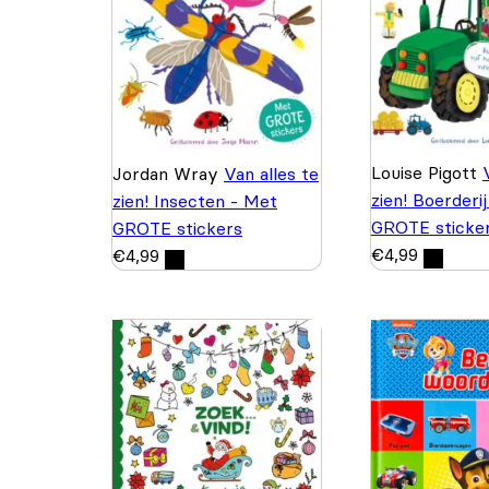
Louise Pigott
Jordan Wray
Van alles te
zien! Boerderi
zien! Insecten - Met
GROTE sticke
GROTE stickers
€
4,99
€
4,99