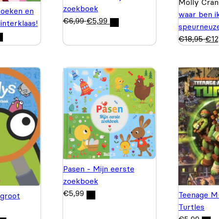
Molly Cra
zoekboek
Zoeken en
waar ben i
€
6,99
€
5,99
interklaas!
speurneuze
€
18,95
€
12
Pasen - Mijn eerste
zoekboek
€
5,99
Teenage Mu
 groot
Turtles
€
5,99