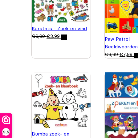
Kerstmis - Zoek en vind
€
6,99
€
3,99
Paw Patrol
Beeldwoorden
€
9,99
€
7,99
9,5
Bumba zoek- en