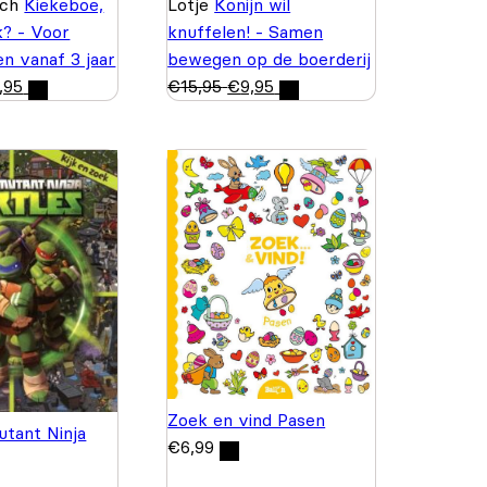
nch
Kiekeboe,
Lotje
Konijn wil
k? - Voor
knuffelen! - Samen
n vanaf 3 jaar
bewegen op de boerderij
,95
€
15,95
€
9,95
Zoek en vind Pasen
tant Ninja
€
6,99