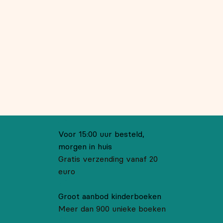
Voor 15:00 uur besteld,
morgen in huis
Gratis verzending vanaf 20
euro
Groot aanbod kinderboeken
Meer dan 900 unieke boeken