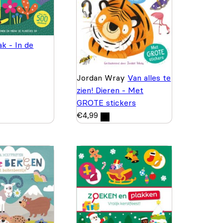
k - In de
Jordan Wray
Van alles te
zien! Dieren - Met
GROTE stickers
€
4,99