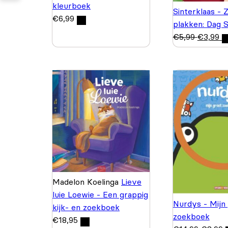
kleurboek
Sinterklaas - 
€
6,99
plakken: Dag S
€
5,99
€
3,99
Madelon Koelinga
Lieve
luie Loewie - Een grappig
Nurdys - Mijn
kijk- en zoekboek
zoekboek
€
18,95