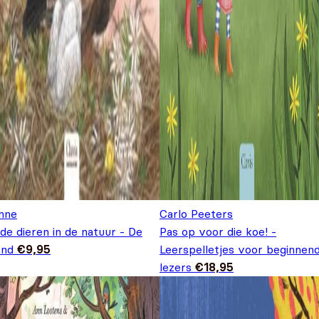
nne
Carlo Peeters
de dieren in de natuur - De
Pas op voor die koe! -
end
€
9,95
Leerspelletjes voor beginnen
lezers
€
18,95