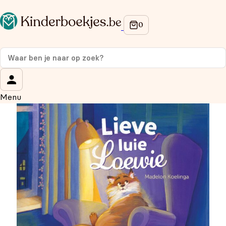
Op de hoogte blijven van onze acties?
Meld je aan voor onze nieuwsbrief en ontvang
10%
korting
op je eerste aankoop!
Wat is je voornaam?
*
Menu
Wat is je e-mailadres?
*
Aanmelden
We gebruiken je gegevens om contact op te nemen, in
overeenstemming met ons
privacybeleid.