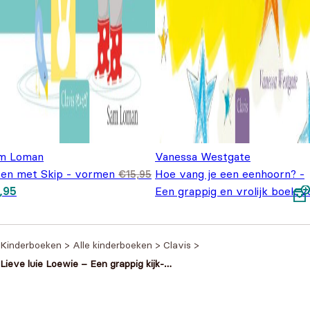
m Loman
Vanessa Westgate
ren met Skip - vormen
Hoe vang je een eenhoorn? -
€
15,95
spronkelijke prijs was: €15,95.
Huidige prijs is: €9,95.
,95
Een grappig en vrolijk boek v
kleine avonturiers
€
18,95
Kinderboeken
>
Alle kinderboeken
>
Clavis
>
Lieve luie Loewie – Een grappig kijk-
en zoekboek