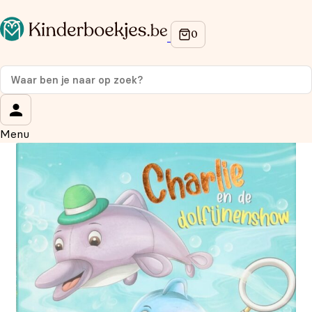
Op de hoogte blijven van onze acties?
Meld je aan voor onze nieuwsbrief en ontvang
10%
korting
op je eerste aankoop!
Wat is je voornaam?
*
Menu
Wat is je e-mailadres?
*
Aanmelden
We gebruiken je gegevens om contact op te nemen, in
overeenstemming met ons
privacybeleid.