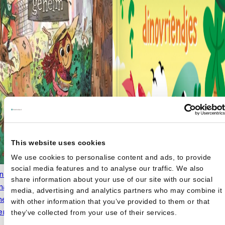
This website uses cookies
We use cookies to personalise content and ads, to provide
social media features and to analyse our traffic. We also
n Lootens
share information about your use of our site with our social
na van het Roversbos: het
media, advertising and analytics partners who may combine it
eim - Een vrolijk verhaal
with other information that you’ve provided to them or that
r lief zijn voor elkaar
€
9,95
they’ve collected from your use of their services.