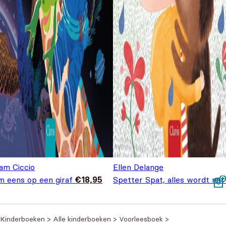
am Ciccio
Ellen Delange
m eens op een giraf
€
18,95
Spetter Spat, alles wordt nat
Een lief verhaal op rijm
€
17,9
Kinderboeken
>
Alle kinderboeken
>
Voorleesboek
>