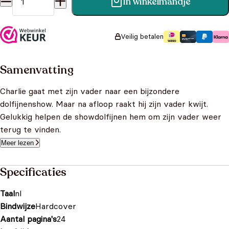
In winkelmandje
Charlie en de dolfijnenshow aantal
Veilig betalen
Samenvatting
Charlie gaat met zijn vader naar een bijzondere
dolfijnenshow. Maar na afloop raakt hij zijn vader kwijt.
Gelukkig helpen de showdolfijnen hem om zijn vader weer
terug te vinden.
Meer lezen
Specificaties
Taal
nl
Bindwijze
Hardcover
Aantal pagina's
24