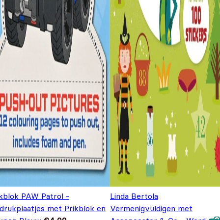
ikblok PAW Patrol -
Linda Bertola
tdrukplaatjes met Prikblok en
Vermenigvuldigen met