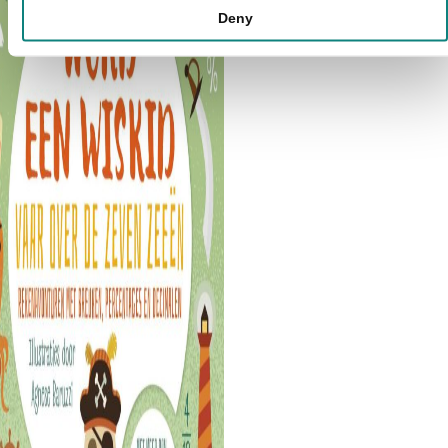
Uitdrukplaatjes met Prikblok 
Deny
Prikpen Roze
€
4,99