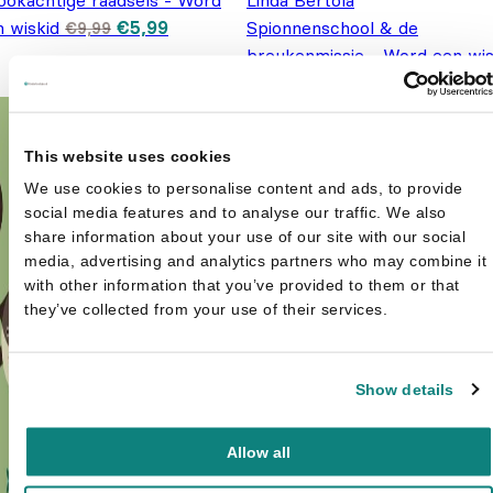
ookachtige raadsels - Word
Linda Bertola
Oorspronkelijke prijs was: €9,99.
Huidige prijs is: €5,99.
n wiskid
€
5,99
Spionnenschool & de
€
9,99
breukenmissie - Word een wis
Oorspronkelijke prijs
Huidige prijs is:
€
7,99
€
9,99
was: €9,99.
€7,99.
This website uses cookies
We use cookies to personalise content and ads, to provide
social media features and to analyse our traffic. We also
share information about your use of our site with our social
media, advertising and analytics partners who may combine it
with other information that you’ve provided to them or that
they’ve collected from your use of their services.
Show details
Allow all
Prikblok PAW Patrol -