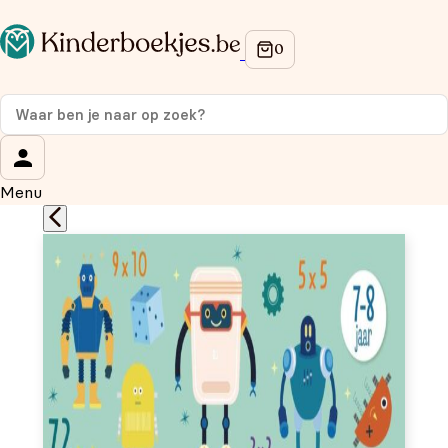
Op de hoogte blijven van onze acties?
Meld je aan voor onze nieuwsbrief en ontvang
10%
korting
op je eerste aankoop!
Wat is je voornaam?
*
Menu
Wat is je e-mailadres?
*
Aanmelden
We gebruiken je gegevens om contact op te nemen, in
overeenstemming met ons
privacybeleid.