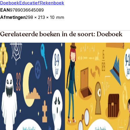
Doeboek
Educatief
Rekenboek
EAN
9789036645089
Afmetingen
298 × 213 × 10 mm
Gerelateerde boeken in de soort: Doeboek