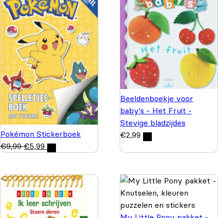
Beeldenboekje voor
baby's - Het Fruit -
Stevige bladzijdes
Pokémon Stickerboek
€
2,99
€
9,99
€
5,99
My Little Pony pakket -