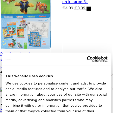
en kleuren 3+
€
4,99
€
3,99
Paw Patrol pakket -
Knutselen, kleuren
puzzelen en stickers
€
9,99
€
4,99
This website uses cookies
We use cookies to personalise content and ads, to provide
social media features and to analyse our traffic. We also
share information about your use of our site with our social
media, advertising and analytics partners who may
Bobby's feestje in de
combine it with other information that you’ve provided to
Kleuren op Nummer -
dierentuin
them or that they’ve collected from your use of their