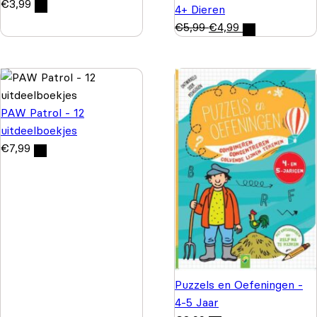
€
3,99
4+ Dieren
€
5,99
€
4,99
PAW Patrol - 12
uitdeelboekjes
€
7,99
Puzzels en Oefeningen -
4-5 Jaar