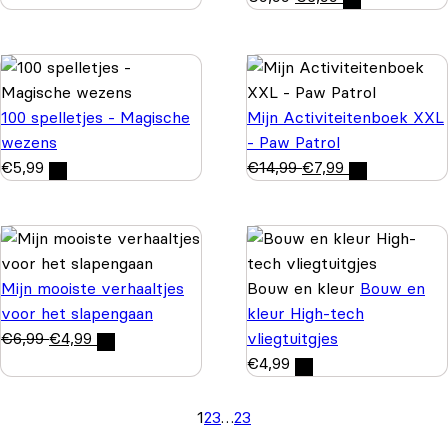
100 spelletjes - Magische
Mijn Activiteitenboek XXL
wezens
- Paw Patrol
€
5,99
€
14,99
€
7,99
Mijn mooiste verhaaltjes
Bouw en kleur
Bouw en
voor het slapengaan
kleur High-tech
€
6,99
€
4,99
vliegtuitgjes
€
4,99
1
2
3
…
23