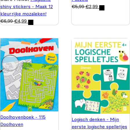
shiny stickers - Maak 12
€
5,99
€
2,99
kleurrijke mozaïeken!
€
6,99
€
4,99
Doolhovenboek - 115
Logisch denken - Mijn
Doolhoven
eerste logische spelletjes