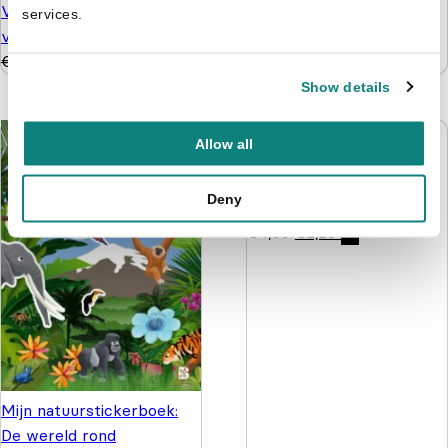
Vanaf 5 jaar - 128
€
3,99
services.
verrassingen
€
3,99
€
2,99
Show details
Allow all
Kijk eens wat zie je daar?
Deny
Dieren
€
4,99
€
2,20
Mijn natuurstickerboek:
De wereld rond