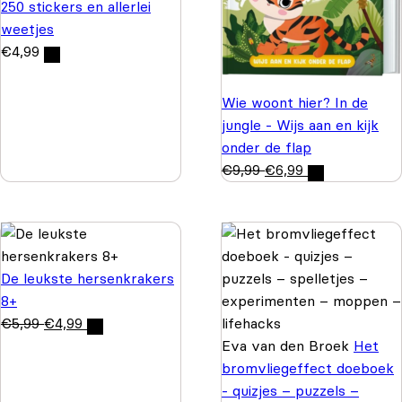
250 stickers en allerlei
weetjes
€
4,99
Wie woont hier? In de
jungle - Wijs aan en kijk
onder de flap
€
9,99
€
6,99
De leukste hersenkrakers
8+
€
5,99
€
4,99
Eva van den Broek
Het
bromvliegeffect doeboek
- quizjes – puzzels –