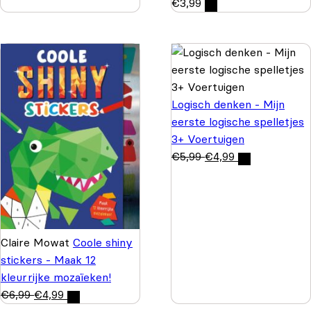
€
3,99
Logisch denken - Mijn
eerste logische spelletjes
3+ Voertuigen
€
5,99
€
4,99
Claire Mowat
Coole shiny
stickers - Maak 12
kleurrijke mozaïeken!
€
6,99
€
4,99