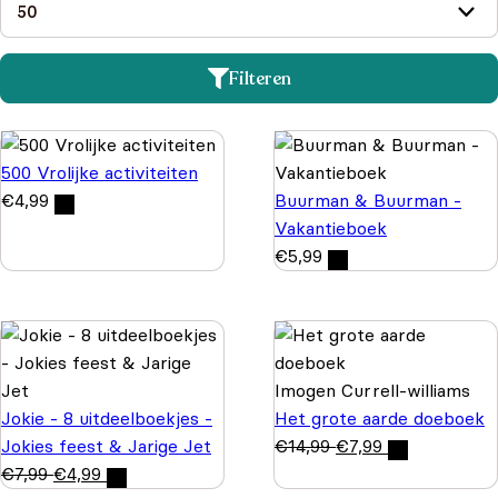
Filteren
500 Vrolijke activiteiten
€
4,99
Buurman & Buurman -
Vakantieboek
€
5,99
Imogen Currell-williams
Jokie - 8 uitdeelboekjes -
Het grote aarde doeboek
Jokies feest & Jarige Jet
€
14,99
€
7,99
€
7,99
€
4,99