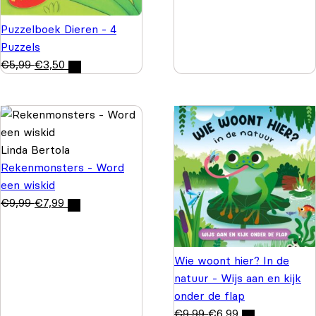
Puzzelboek Dieren - 4
Puzzels
€
5,99
€
3,50
Linda Bertola
Rekenmonsters - Word
een wiskid
€
9,99
€
7,99
Wie woont hier? In de
natuur - Wijs aan en kijk
onder de flap
€
9,99
€
6,99