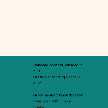
Vandaag besteld, dinsdag in
huis
Gratis verzending vanaf 20
euro
Groot aanbod kinderboeken
Meer dan 900 unieke
boeken