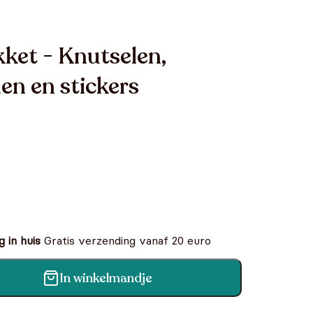
kket - Knutselen,
en en stickers
 in huis
Gratis verzending vanaf 20 euro
In winkelmandje
en, kleuren puzzelen en stickers aantal