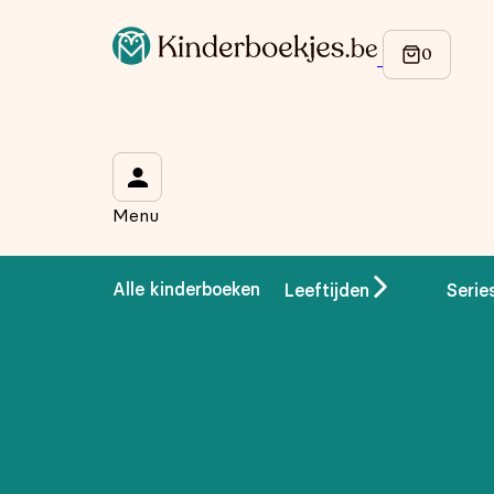
Op de hoogte blijven van onze acties?
Meld je aan voor onze nieuwsbrief en ontvang
10% korti
Wat is je voornaam?
*
Menu
Wat is je e-mailadres?
*
Alle kinderboeken
Leeftijden
Serie
Aanmelden
We gebruiken je gegevens om contact op te nemen, in