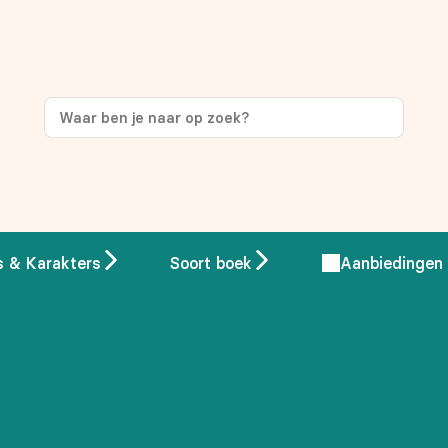
ng
op je eerste aankoop!
s & Karakters
Soort boek
Aanbiedingen
 overeenstemming met ons
privacybeleid.