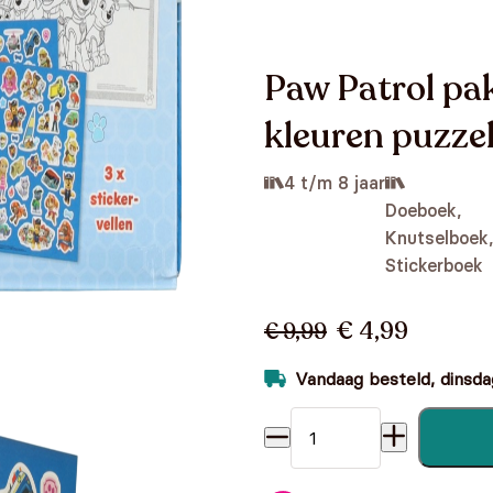
Paw Patrol pa
kleuren puzzel
4 t/m 8 jaar
Doeboek,
Knutselboek,
Stickerboek
€ 4,99
€ 9,99
Vandaag besteld, dinsdag
Paw Patrol pakket - Knutsel