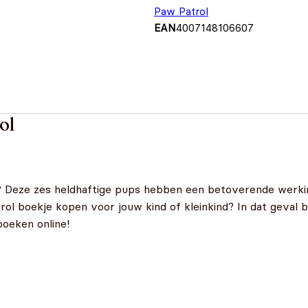
Paw Patrol
EAN
4007148106607
ol
? Deze zes heldhaftige pups hebben een betoverende werkin
ol boekje kopen voor jouw kind of kleinkind? In dat geval be
boeken online!