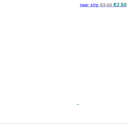
Oorspr
H
naar stip
€
2,50
€
3,00
prijs w
p
€3,00.
€