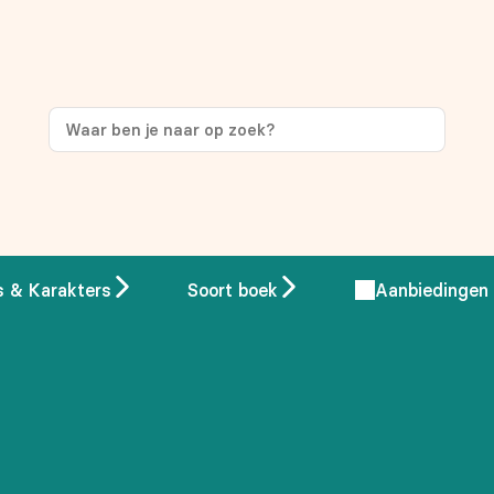
ng
op je eerste aankoop!
s & Karakters
Soort boek
Aanbiedingen
 overeenstemming met ons
privacybeleid.