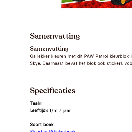
Samenvatting
Samenvatting
Ga lekker kleuren met dit PAW Patrol kleurblok! I
Skye. Daarnaast bevat het blok ook stickers voor
Specificaties
Taal
nl
Leeftijd
3 t/m 7 jaar
Soort boek
Kleurboek
Stickerboek