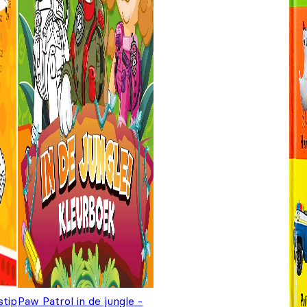
stip
Paw Patrol in de jungle -