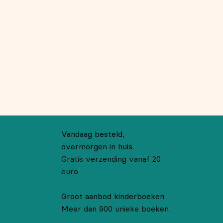
Vandaag besteld,
overmorgen in huis.
Gratis verzending vanaf 20
euro
Groot aanbod kinderboeken
Meer dan 900 unieke boeken