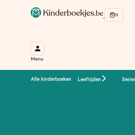
Op de hoogte blijven van onze acties?
Meld je aan voor onze nieuwsbrief en ontvang
10% korti
Wat is je voornaam?
*
Menu
Wat is je e-mailadres?
*
Alle kinderboeken
Leeftijden
Serie
Aanmelden
We gebruiken je gegevens om contact op te nemen, in