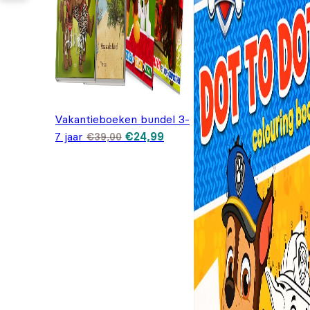
Vakantieboeken bundel 3-
Oorspronkelijke
Huidige
7 jaar
€
24,99
€
39,00
prijs was:
prijs is:
€39,00.
€24,99.