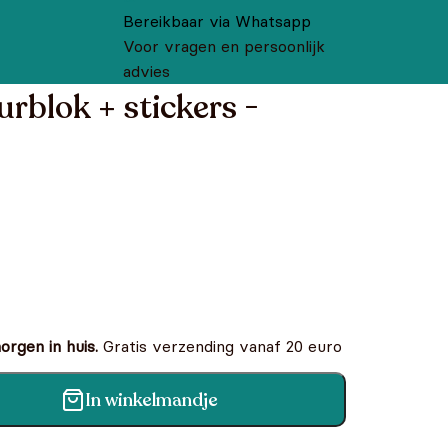
Bereikbaar via Whatsapp
Voor vragen en persoonlijk
advies
urblok + stickers -
rgen in huis.
Gratis verzending vanaf 20 euro
In winkelmandje
ers - Bulldozer aantal