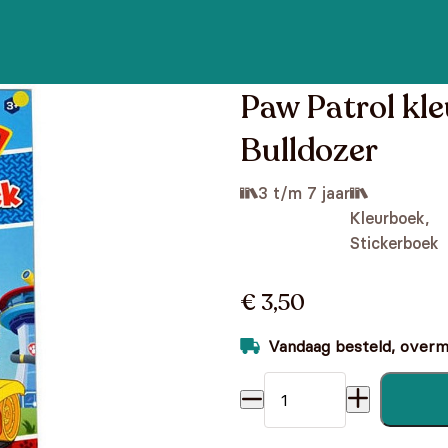
Paw Patrol kle
Bulldozer
3 t/m 7 jaar
Kleurboek,
Stickerboek
€ 3,50
Vandaag besteld, overmo
Paw Patrol kleurblok + stick