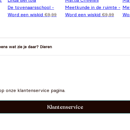
:
Linda Bertola
Mattia Crivellini
Mat
De tovenaarsschool -
Meetkunde in de ruimte -
Met
Word een wiskid
Word een wiskid
Wor
€
9,99
€
9,99
99.
Oorspronkelijke prijs was: €9,99.
Huidige prijs is: €6,99.
Oorspronkelijke prijs was: €
Huidige prijs is: €6,99.
Oor
€
6,99
€
6,99
€
7
eens wat zie je daar? Dieren
op onze klantenservice pagina.
Klantenservice