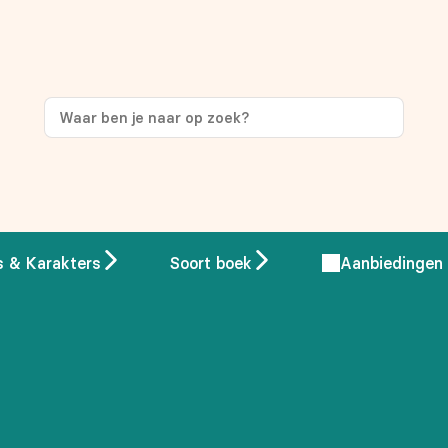
ng
op je eerste aankoop!
s & Karakters
Soort boek
Aanbiedingen
 overeenstemming met ons
privacybeleid.