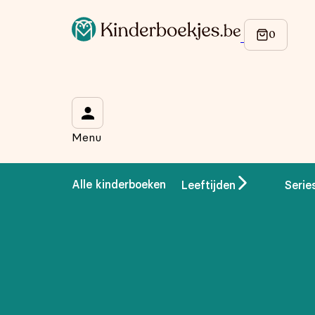
Op de hoogte blijven van onze acties?
Meld je aan voor onze nieuwsbrief en ontvang
10% korti
Wat is je voornaam?
*
Menu
Wat is je e-mailadres?
*
Alle kinderboeken
Leeftijden
Serie
Aanmelden
We gebruiken je gegevens om contact op te nemen, in