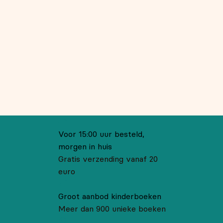
Voor 15:00 uur besteld,
morgen in huis
Gratis verzending vanaf 20
euro
Groot aanbod kinderboeken
Meer dan 900 unieke boeken