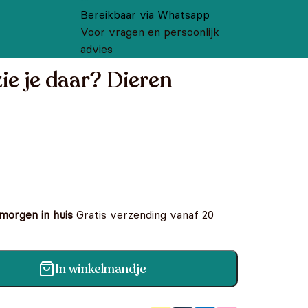
Bereikbaar via Whatsapp
Voor vragen en persoonlijk
advies
zie je daar? Dieren
 morgen in huis
Gratis verzending vanaf 20
In winkelmandje
ieren aantal