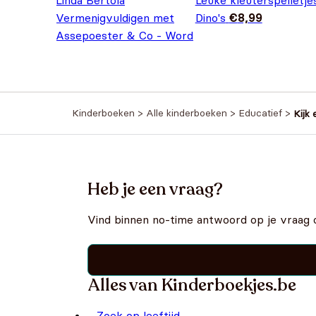
Linda Bertola
Leuke kleuterspelletjes
Vermenigvuldigen met
Dino's
€
8,99
Assepoester & Co - Word
Oorspronkelijke prijs was: €9,
Huidige prijs is: €7,99.
een wiskid
€
7,99
€
9,99
Kinderboeken
>
Alle kinderboeken
>
Educatief
>
Kijk 
Heb je een vraag?
Vind binnen no-time antwoord op je vraag 
Alles van Kinderboekjes.be
Zoek op leeftijd