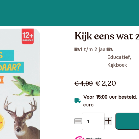
Kijk eens wat 
1 t/m 2 jaar
Educatief,
Kijkboek
€ 2,20
€ 4,99
Voor 15:00 uur besteld,
euro
Kijk eens wat zie je daar? D