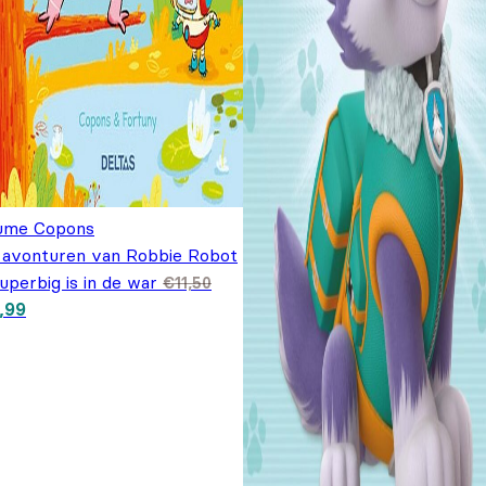
ume Copons
 avonturen van Robbie Robot
uperbig is in de war
€
11,50
spronkelijke prijs was: €11,50.
Huidige prijs is: €7,99.
,99