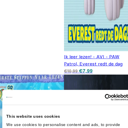
Ik leer lezen! - AVI - PAW
Patrol, Everest redt de dag
Oorspronkelijke prijs
Huidige prijs is:
€
7,99
€
10,99
was: €10,99.
€7,99.
This website uses cookies
We use cookies to personalise content and ads, to provide