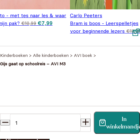
to - met tes naar les & waar
Carlo Peeters
Oorspronkelijke prijs was: €10,99.
Huidige prijs is: €7,99.
mijn pak?
€
7,99
Bram is boos - Leerspelletjes
€
10,99
voor beginnende lezers
€
19,9
Oorspronkelijke prijs was:
Huidige prijs is:
€
14,95
€19,95.
€14,95.
Kinderboeken
>
Alle kinderboeken
>
AVI boek
>
Gijs gaat op schoolreis – AVI M3
Heb je een vraag?
In
Vind binnen no-time antwoord op je vraag op onze
winkelmandj
klantenservice pagina.