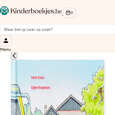
Op de hoogte blijven van onze acties?
Meld je aan voor onze nieuwsbrief en ontvang
10%
korting
op je eerste aankoop!
Wat is je voornaam?
*
Menu
Wat is je e-mailadres?
*
Aanmelden
We gebruiken je gegevens om contact op te nemen, in
overeenstemming met ons
privacybeleid.