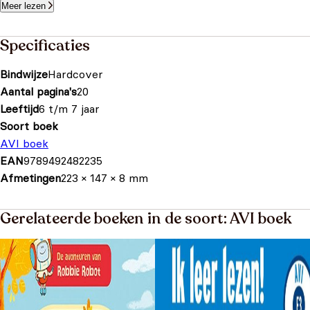
Meer lezen
Specificaties
Bindwijze
Hardcover
Aantal pagina's
20
Leeftijd
6 t/m 7 jaar
Soort boek
AVI boek
EAN
9789492482235
Afmetingen
223 × 147 × 8 mm
Gerelateerde boeken in de soort: AVI boek