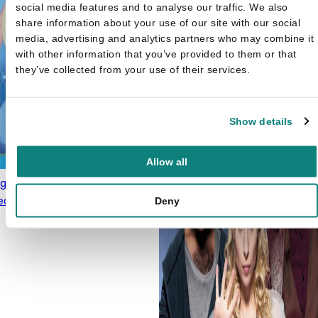
social media features and to analyse our traffic. We also
share information about your use of our site with our social
media, advertising and analytics partners who may combine it
with other information that you’ve provided to them or that
they’ve collected from your use of their services.
Show details
Allow all
ego - Octopus Redt De
edieren
€
3,99
Deny