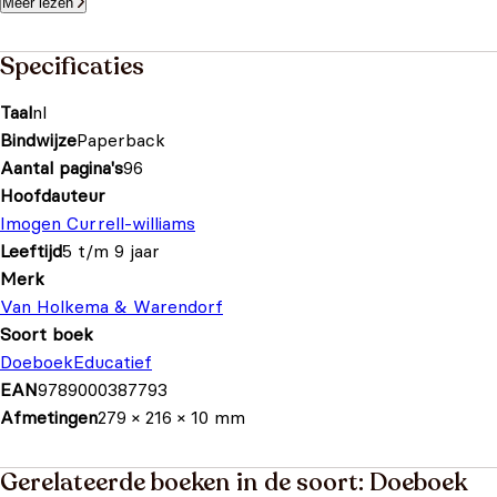
Meer lezen
Specificaties
Taal
nl
Bindwijze
Paperback
Aantal pagina's
96
Hoofdauteur
Imogen Currell-williams
Leeftijd
5 t/m 9 jaar
Merk
Van Holkema & Warendorf
Soort boek
Doeboek
Educatief
EAN
9789000387793
Afmetingen
279 × 216 × 10 mm
Gerelateerde boeken in de soort: Doeboek