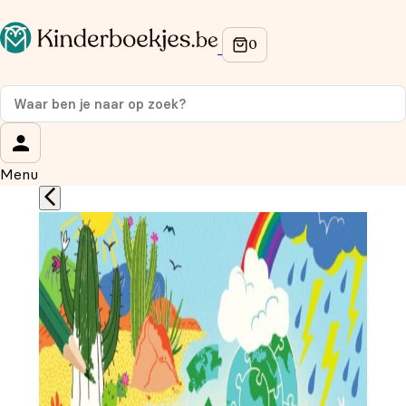
Op de hoogte blijven van onze acties?
Meld je aan voor onze nieuwsbrief en ontvang
10%
korting
op je eerste aankoop!
Wat is je voornaam?
*
Menu
Wat is je e-mailadres?
*
Aanmelden
We gebruiken je gegevens om contact op te nemen, in
overeenstemming met ons
privacybeleid.