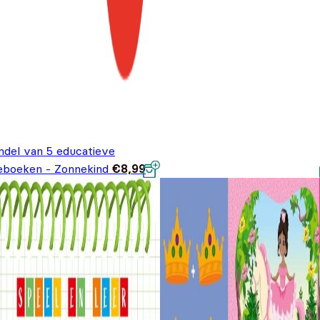
ndel van 5 educatieve
eboeken - Zonnekind
€
8,99