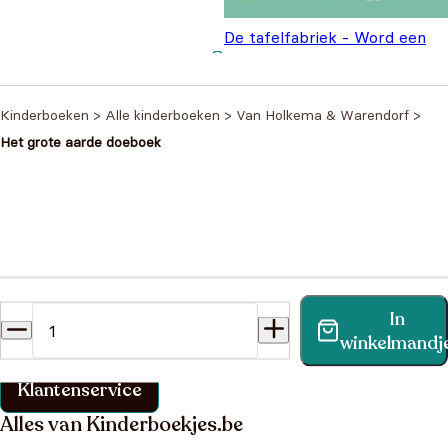
De tafelfabriek - Word een
Oorspronkelijke
Huidige pr
wiskid
€
6,99
€
9,99
prijs was: €9,99
is: €6,99.
Kinderboeken
>
Alle kinderboeken
>
Van Holkema & Warendorf
>
Het grote aarde doeboek
Heb je een vraag?
In
Vind binnen no-time antwoord op je vraag op onze
winkelmandj
klantenservice pagina.
Klantenservice
Alles van Kinderboekjes.be