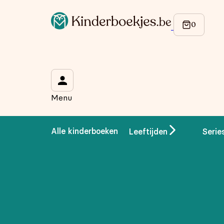
Op de hoogte blijven van onze acties?
Meld je aan voor onze nieuwsbrief en ontvang
10% korti
Wat is je voornaam?
*
Menu
Wat is je e-mailadres?
*
Alle kinderboeken
Leeftijden
Serie
Aanmelden
We gebruiken je gegevens om contact op te nemen, in