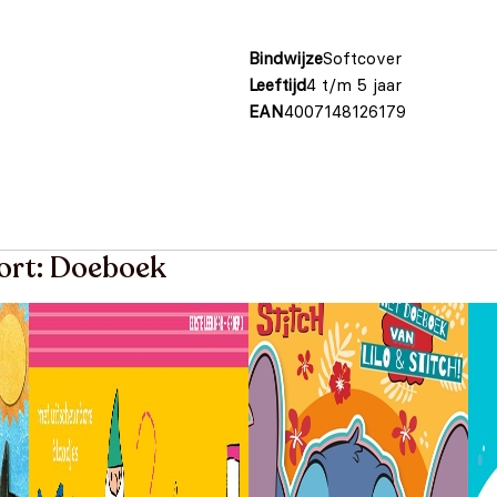
Bindwijze
Softcover
Leeftijd
4 t/m 5 jaar
EAN
4007148126179
oort: Doeboek