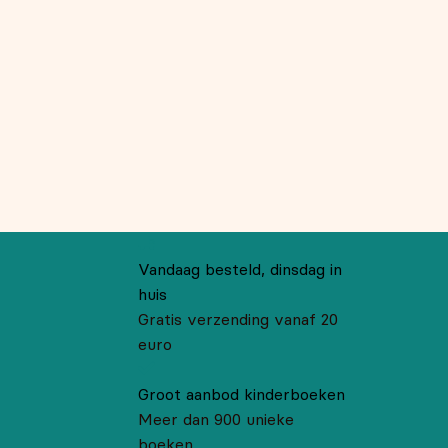
Vandaag besteld, dinsdag in
huis
Gratis verzending vanaf 20
euro
Groot aanbod kinderboeken
Meer dan 900 unieke
boeken