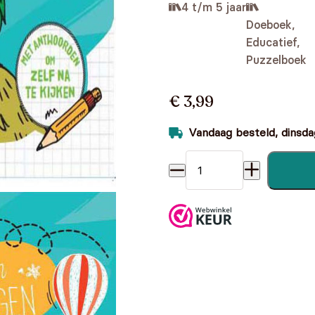
4 t/m 5 jaar
Doeboek,
Educatief,
Puzzelboek
€ 3,99
Vandaag besteld, dinsdag
Puzzels en Oefeningen - 4-5