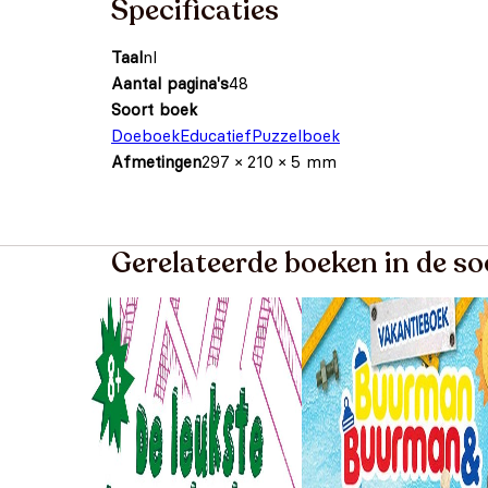
Specificaties
Taal
nl
Aantal pagina's
48
Soort boek
Doeboek
Educatief
Puzzelboek
Afmetingen
297 × 210 × 5 mm
Gerelateerde boeken in de s