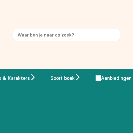
ng
op je eerste aankoop!
s & Karakters
Soort boek
Aanbiedingen
 overeenstemming met ons
privacybeleid.