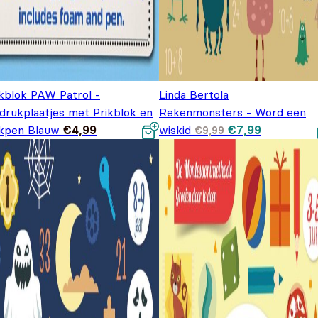
ikblok PAW Patrol -
Linda Bertola
tdrukplaatjes met Prikblok en
Rekenmonsters - Word een
Oorspronkelijke
Huidige pr
ikpen Blauw
€
4,99
wiskid
€
7,99
€
9,99
prijs was: €9,99
is: €7,99.