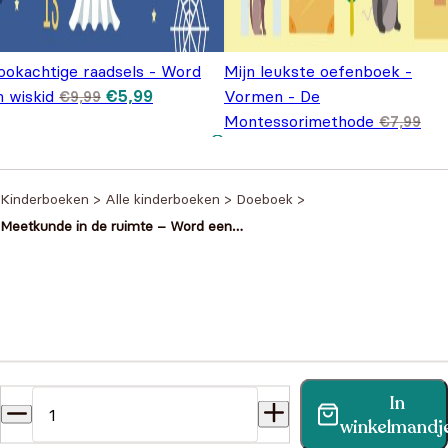
ookachtige raadsels - Word
Mijn leukste oefenboek -
Oorspronkelijke
Huidige
n wiskid
€
5,99
Vormen - De
€
9,99
prijs was:
prijs is:
Montessorimethode
€9,99.
€5,99.
€
7,99
Oorspronkelijke prijs was:
Huidige prijs is: €5,99.
€
5,99
€7,99.
Kinderboeken
>
Alle kinderboeken
>
Doeboek
>
Meetkunde in de ruimte – Word een
wiskid
Heb je een vraag?
In
Vind binnen no-time antwoord op je vraag op onze
winkelmandj
klantenservice pagina.