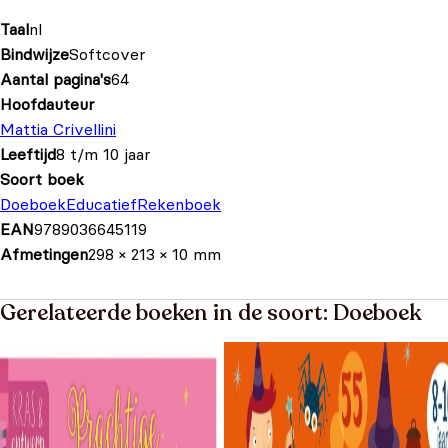
Taal
nl
Bindwijze
Softcover
Aantal pagina's
64
Hoofdauteur
Mattia Crivellini
Leeftijd
8 t/m 10 jaar
Soort boek
Doeboek
Educatief
Rekenboek
EAN
9789036645119
Afmetingen
298 × 213 × 10 mm
Gerelateerde boeken in de soort: Doeboek