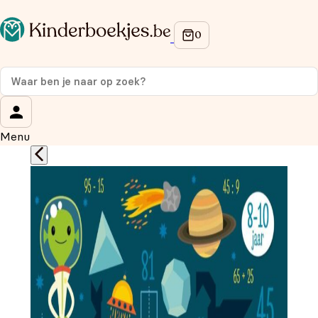
Op de hoogte blijven van onze acties?
Meld je aan voor onze nieuwsbrief en ontvang
10%
korting
op je eerste aankoop!
Wat is je voornaam?
*
Menu
Wat is je e-mailadres?
*
Aanmelden
We gebruiken je gegevens om contact op te nemen, in
overeenstemming met ons
privacybeleid.