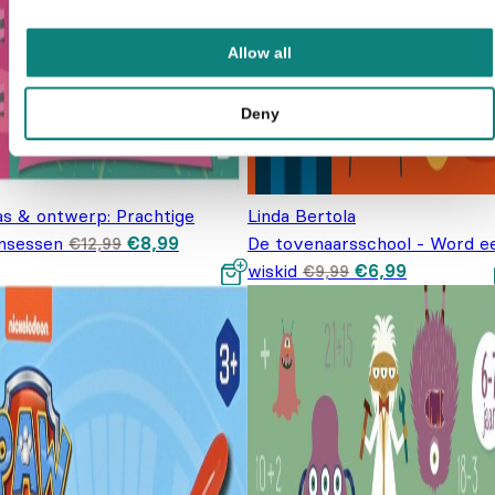
Allow all
Deny
as & ontwerp: Prachtige
Linda Bertola
Oorspronkelijke
Huidige
insessen
€
8,99
De tovenaarsschool - Word e
€
12,99
prijs was:
prijs is:
Oorspronkelijke
Huidige pr
wiskid
€
6,99
€12,99.
€8,99.
€
9,99
prijs was: €9,99
is: €6,99.