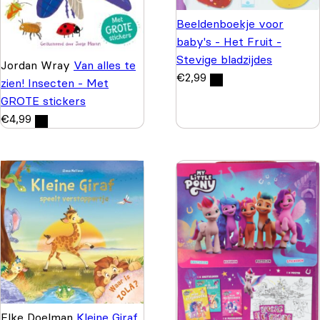
Beeldenboekje voor
baby's - Het Fruit -
Stevige bladzijdes
Jordan Wray
Van alles te
€
2,99
zien! Insecten - Met
GROTE stickers
€
4,99
Elke Doelman
Kleine Giraf