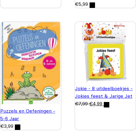
€
5,99
Jokie - 8 uitdeelboekjes -
Jokies feest & Jarige Jet
€
7,99
€
4,99
Puzzels en Oefeningen -
5-6 Jaar
€
3,99