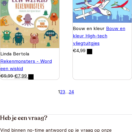
Bouw en kleur
Bouw en
kleur High-tech
vliegtuitgjes
€
4,99
Linda Bertola
Rekenmonsters - Word
een wiskid
€
9,99
€
7,99
1
2
3
…
24
Heb je een vraag?
Vind binnen no-time antwoord op je vraag op onze