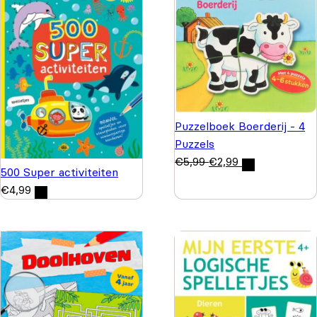
Puzzelboek Boerderij - 4
Puzzels
€
5,99
€
2,99
500 Super activiteiten
€
4,99