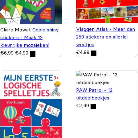
Vlaggen Atlas - Meer dan
Claire Mowat
Coole shiny
250 stickers en allerlei
stickers - Maak 12
weetjes
kleurrijke mozaïeken!
€
4,99
€
6,99
€
4,99
PAW Patrol - 12
uitdeelboekjes
€
7,99