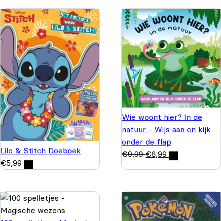
Wie woont hier? In de
natuur - Wijs aan en kijk
onder de flap
Lilo & Stitch Doeboek
€
9,99
€
6,99
€
5,99