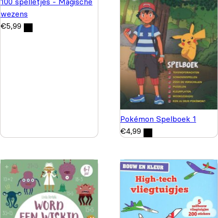
100 spelletjes - Magische
wezens
€
5,99
Pokémon Spelboek 1
€
4,99