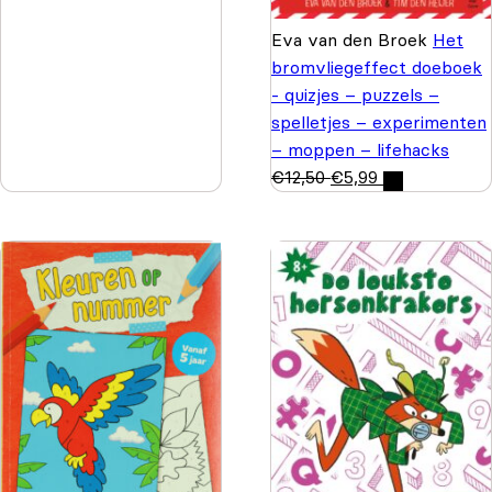
Eva van den Broek
Het
bromvliegeffect doeboek
- quizjes – puzzels –
spelletjes – experimenten
– moppen – lifehacks
€
12,50
€
5,99