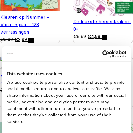
Kleuren op Nummer -
De leukste hersenkrakers
Vanaf 5 jaar - 128
8+
verrassingen
€
5,99
€
4,99
€
3,99
€
2,99
This website uses cookies
Zonnige reeks - Plakken
en kleuren 3+
Nijntje - Doeboek 4 -
We use cookies to personalise content and ads, to provide
social media features and to analyse our traffic. We also
€
4,99
€
3,99
Kijken, kleuren, knutselen
share information about your use of our site with our social
& tellen
media, advertising and analytics partners who may
€
5,99
€
4,99
combine it with other information that you’ve provided to
them or that they’ve collected from your use of their
services.