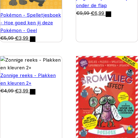
onder de flap
€
9,99
€
6,99
Pokémon - Spelletjesboek
- Hoe goed ken jij deze
Pokémon - Geel
€
5,99
€
3,99
Zonnige reeks - Plakken
en kleuren 2+
€
4,99
€
3,99