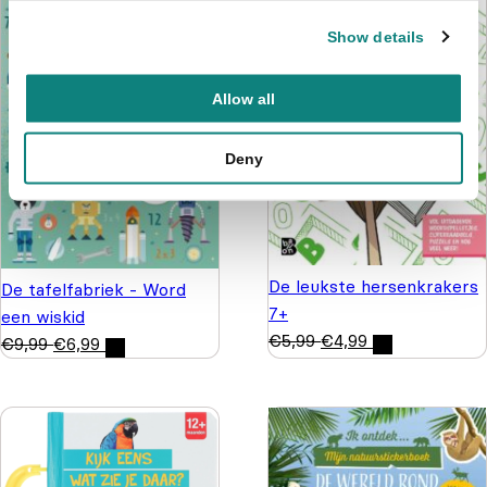
Show details
Allow all
Deny
De leukste hersenkrakers
De tafelfabriek - Word
7+
een wiskid
€
5,99
€
4,99
€
9,99
€
6,99