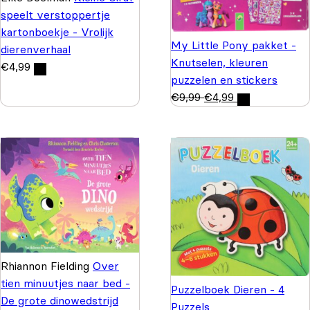
speelt verstoppertje
kartonboekje - Vrolijk
My Little Pony pakket -
dierenverhaal
Knutselen, kleuren
€
4,99
puzzelen en stickers
€
9,99
€
4,99
Rhiannon Fielding
Over
tien minuutjes naar bed -
Puzzelboek Dieren - 4
De grote dinowedstrijd
Puzzels