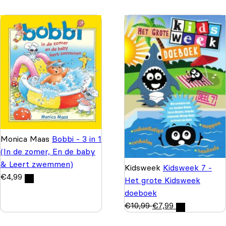
Monica Maas
Bobbi - 3 in 1
(In de zomer, En de baby
& Leert zwemmen)
Kidsweek
Kidsweek 7 -
€
4,99
Het grote Kidsweek
doeboek
€
10,99
€
7,99