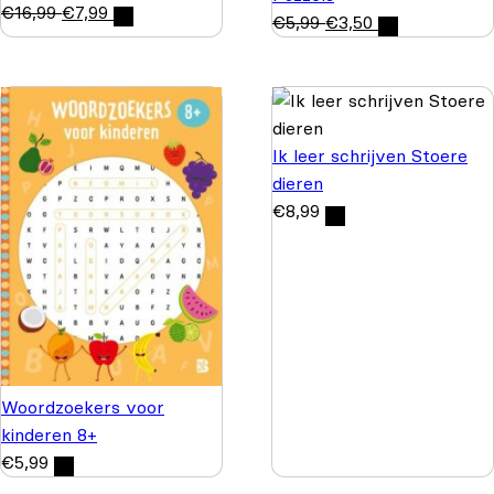
€
16,99
€
7,99
€
5,99
€
3,50
Ik leer schrijven Stoere
dieren
€
8,99
Woordzoekers voor
kinderen 8+
€
5,99