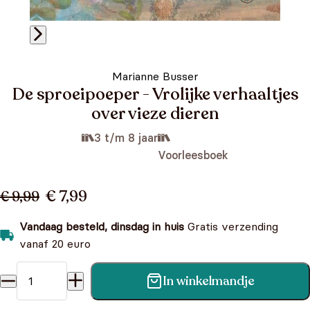
Marianne Busser
De sproeipoeper - Vrolijke verhaaltjes
over vieze dieren
3 t/m 8 jaar
Voorleesboek
€ 7,99
€ 9,99
Vandaag besteld, dinsdag in huis
Gratis verzending
vanaf 20 euro
In winkelmandje
De sproeipoeper - Vrolijke verhaaltjes over vieze dieren
aantal