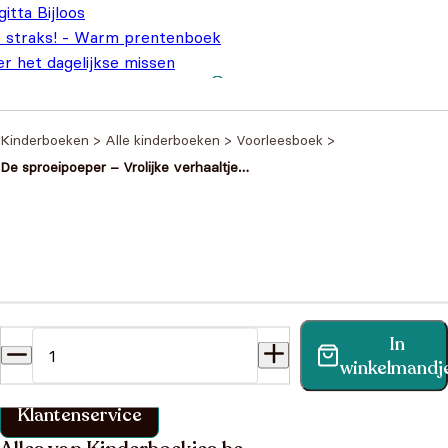
gitta Bijloos
t straks! - Warm prentenboek
r het dagelijkse missen
7,95
Kinderboeken
>
Alle kinderboeken
>
Voorleesboek
>
De sproeipoeper – Vrolijke verhaaltjes
over vieze dieren
Heb je een vraag?
In
Vind binnen no-time antwoord op je vraag op onze
winkelmandj
klantenservice pagina.
Klantenservice