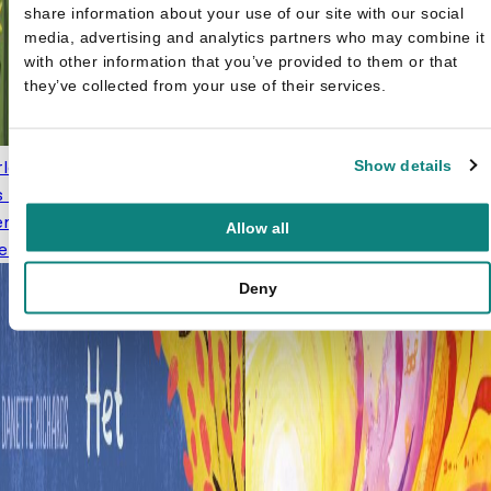
share information about your use of our site with our social
media, advertising and analytics partners who may combine it
with other information that you’ve provided to them or that
they’ve collected from your use of their services.
Oorsp
rlo Peeters
K3 - Doornroosje
€
7,9
Show details
€
9,99
prijs
 op voor die koe! -
€9,99
erspelletjes voor beginnende
Allow all
ers
€
18,95
Deny