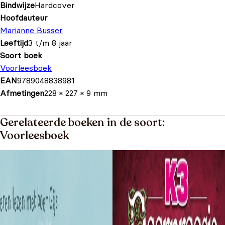
Bindwijze
Hardcover
Hoofdauteur
Marianne Busser
Leeftijd
3 t/m 8 jaar
Soort boek
Voorleesboek
EAN
9789048838981
Afmetingen
228 × 227 × 9 mm
Gerelateerde boeken in de soort:
Voorleesboek