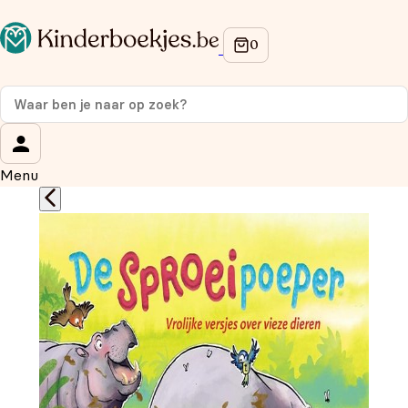
Op de hoogte blijven van onze acties?
Meld je aan voor onze nieuwsbrief en ontvang
10%
korting
op je eerste aankoop!
Wat is je voornaam?
*
Menu
Wat is je e-mailadres?
*
Aanmelden
We gebruiken je gegevens om contact op te nemen, in
overeenstemming met ons
privacybeleid.