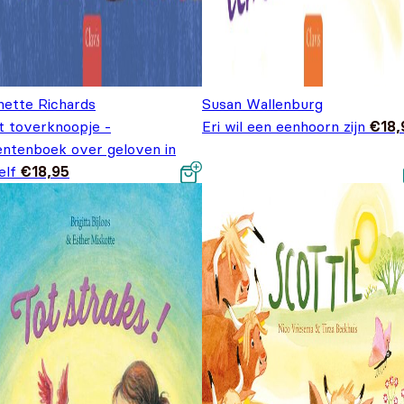
nette Richards
Susan Wallenburg
t toverknoopje -
Eri wil een eenhoorn zijn
€
18,
entenboek over geloven in
elf
€
18,95