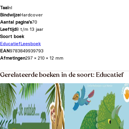
Taal
nl
Bindwijze
Hardcover
Aantal pagina's
70
Leeftijd
8 t/m 13 jaar
Soort boek
Educatief
Leesboek
EAN
9783849939793
Afmetingen
297 × 210 × 12 mm
Gerelateerde boeken in de soort: Educatief