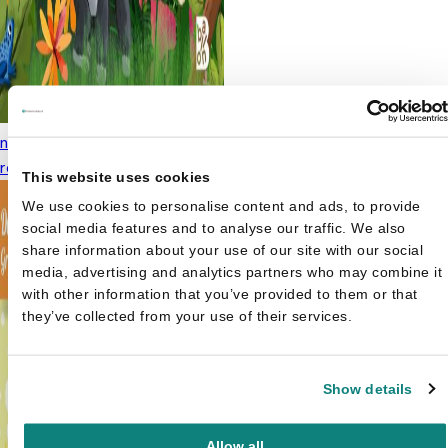
jn natuurstickerboek: De
Oorspronkelijke
Huidige
reld rond
€
4,99
€
6,99
prijs was:
prijs is:
This website uses cookies
€6,99.
€4,99.
We use cookies to personalise content and ads, to provide
social media features and to analyse our traffic. We also
share information about your use of our site with our social
media, advertising and analytics partners who may combine it
with other information that you’ve provided to them or that
they’ve collected from your use of their services.
Show details
Allow all