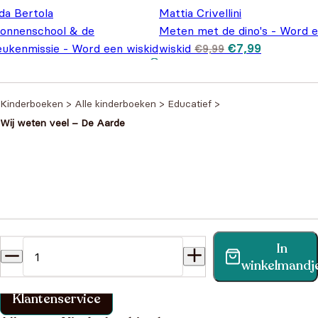
da Bertola
Mattia Crivellini
ionnenschool & de
Meten met de dino's - Word 
Oorspronkelijke
Huidige pr
eukenmissie - Word een wiskid
wiskid
€
7,99
€
9,99
prijs was: €9,99
is: €7,99.
Oorspronkelijke prijs
Huidige prijs is:
€
7,99
,99
was: €9,99.
€7,99.
Kinderboeken
>
Alle kinderboeken
>
Educatief
>
Wij weten veel – De Aarde
Heb je een vraag?
In
Vind binnen no-time antwoord op je vraag op onze
winkelmandj
klantenservice pagina.
Klantenservice