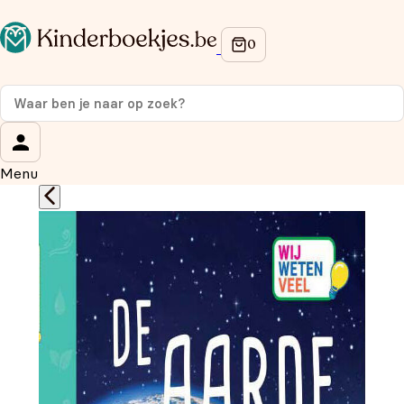
Op de hoogte blijven van onze acties?
Meld je aan voor onze nieuwsbrief en ontvang
10%
korting
op je eerste aankoop!
Wat is je voornaam?
*
Menu
Wat is je e-mailadres?
*
Aanmelden
We gebruiken je gegevens om contact op te nemen, in
overeenstemming met ons
privacybeleid.