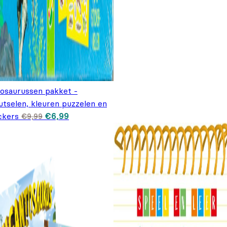
nosaurussen pakket -
utselen, kleuren puzzelen en
Oorspronkelijke prijs was: €9,99.
Huidige prijs is: €6,99.
ckers
€
6,99
€
9,99