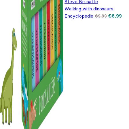
Steve Brusatte
Walking with dinosaurs
Oorspron
Hui
Encyclopedie
€
6,99
€
9,99
prijs was
prij
€9,99.
€6,