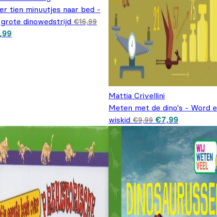
r tien minuutjes naar bed -
 grote dinowedstrijd
€
16,99
spronkelijke prijs was: €16,99.
Huidige prijs is: €7,99.
,99
Mattia Crivellini
Meten met de dino's - Word 
Oorspronkelijke
Huidige
wiskid
€
7,99
€
9,99
prijs was:
prijs is:
€9,99.
€7,99.