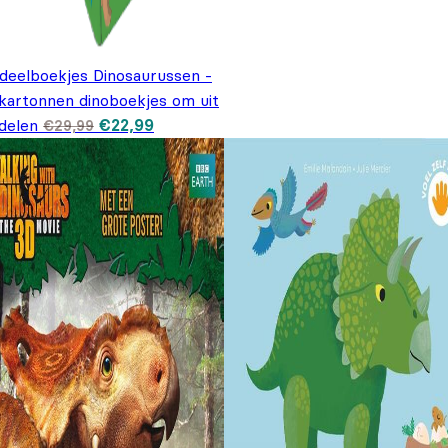
tdeelboekjes Dinosaurussen -
 kartonnen dinoboekjes om uit
Oorspronkelijke prijs was: €29,99.
Huidige prijs is: €22,99.
delen
€
22,99
€
29,99