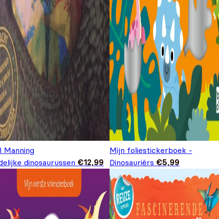
il Manning
Mijn foliestickerboek -
delijke dinosaurussen
€
12,99
Dinosauriërs
€
5,99