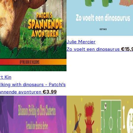
Julie Mercier
Zo voelt een dinosaurus
€
15,
t Kin
king with dinosaurs - Patchi’s
annende avonturen
€
3,99