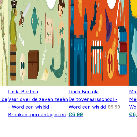
Linda Bertola
Linda Bertola
Mat
n de
Vaar over de zeven zeeën
De tovenaarsschool -
Mee
99.
- Word een wiskid -
Word een wiskid
Wor
€
9,99
Oorspronkelijke prijs was: €
Huidige prijs is: €6,99.
Oor
Breuken, percentages en
€
6,99
€
6
Oorspronkelijke prijs was: €9,99.
Huidige prijs is: €6,99.
decimalen
€
6,99
€
9,99