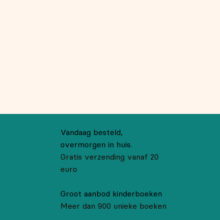
Vandaag besteld,
overmorgen in huis.
Gratis verzending vanaf 20
euro
Groot aanbod kinderboeken
Meer dan 900 unieke boeken