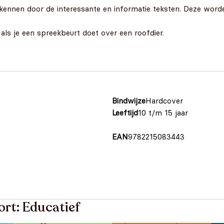
r kennen door de interessante en informatie teksten. Deze wor
als je een spreekbeurt doet over een roofdier.
Bindwijze
Hardcover
Leeftijd
10 t/m 15 jaar
EAN
9782215083443
ort: Educatief