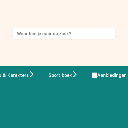
ng
op je eerste aankoop!
s & Karakters
Soort boek
Aanbiedingen
 overeenstemming met ons
privacybeleid.