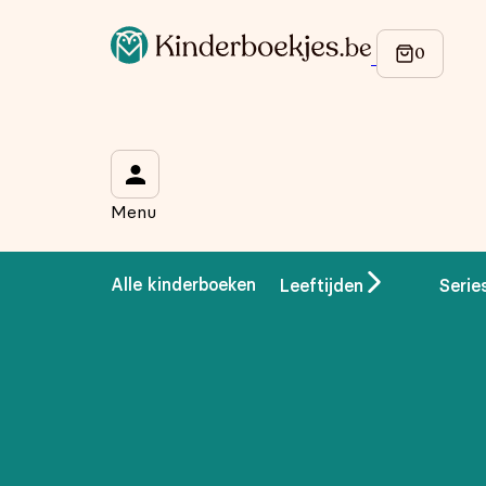
Op de hoogte blijven van onze acties?
Meld je aan voor onze nieuwsbrief en ontvang
10% korti
Wat is je voornaam?
*
Menu
Wat is je e-mailadres?
*
Alle kinderboeken
Leeftijden
Serie
Aanmelden
We gebruiken je gegevens om contact op te nemen, in