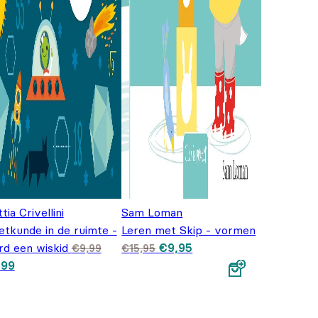
tia Crivellini
Sam Loman
tkunde in de ruimte -
Leren met Skip - vormen
Oorspronkelijke
Huidige
d een wiskid
€
9,95
€
9,99
€
15,95
prijs was:
prijs is:
9,99.
spronkelijke prijs was: €9,99.
Huidige prijs is: €6,99.
,99
€15,95.
€9,95.