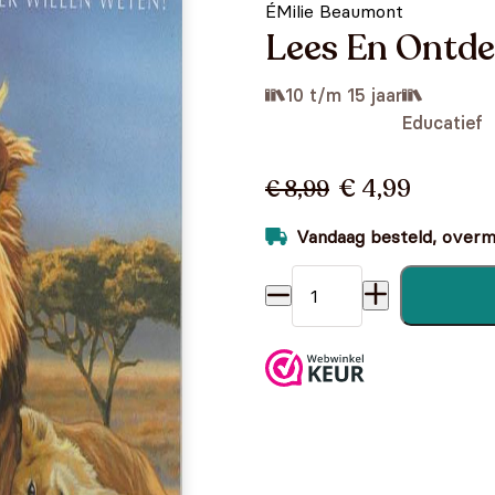
ÉMilie Beaumont
Lees En Ontde
10 t/m 15 jaar
Educatief
€ 4,99
€ 8,99
Vandaag besteld, overmo
Lees En Ontdek De Roofdier