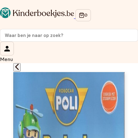
Op de hoogte blijven van onze acties?
Meld je aan voor onze nieuwsbrief en ontvang
10%
korting
op je eerste aankoop!
Wat is je voornaam?
*
Menu
Wat is je e-mailadres?
*
Aanmelden
We gebruiken je gegevens om contact op te nemen, in
overeenstemming met ons
privacybeleid.