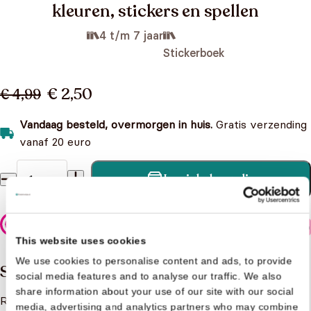
kleuren, stickers en spellen
4 t/m 7 jaar
Stickerboek
€ 2,50
€ 4,99
Vandaag besteld, overmorgen in huis.
Gratis verzending
vanaf 20 euro
In winkelmandje
Robocar Poli - Doeboek - Puzzel, kleuren, stickers en
spellen aantal
Veilig betalen
This website uses cookies
We use cookies to personalise content and ads, to provide
Samenvatting
social media features and to analyse our traffic. We also
share information about your use of our site with our social
Robocar Poli en zijn vrienden maken de meest spannende
media, advertising and analytics partners who may combine