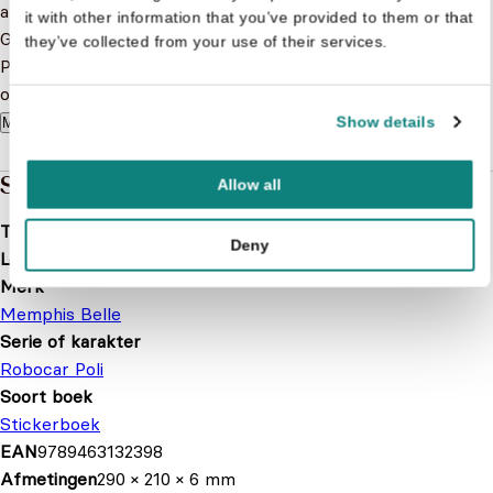
avonturen mee!
it with other information that you’ve provided to them or that
Geen uitdaging is te groot voor het reddingsteam. Help jij
they’ve collected from your use of their services.
Poli, Amber, Heli, Roy en de rest met alle geweldige
opdrachten in dit boek? Veel plezier!
Show details
Meer lezen
Specificaties
Allow all
Taal
nl
Deny
Leeftijd
4 t/m 7 jaar
Merk
Memphis Belle
Serie of karakter
Robocar Poli
Soort boek
Stickerboek
EAN
9789463132398
Afmetingen
290 × 210 × 6 mm