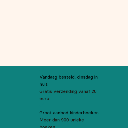
Vandaag besteld, dinsdag in
huis
Gratis verzending vanaf 20
euro
Groot aanbod kinderboeken
Meer dan 900 unieke
boeken