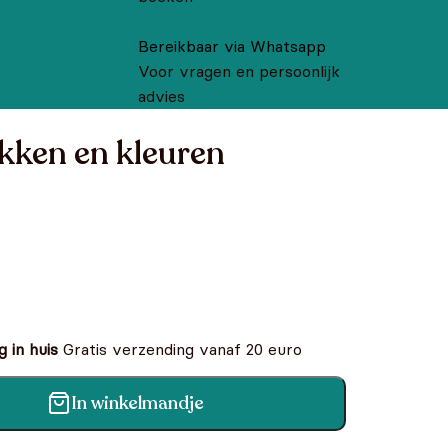
Bereikbaar via Whatsapp
Voor vragen en persoonlijk
advies
akken en kleuren
 in huis
Gratis verzending vanaf 20 euro
In winkelmandje
en aantal