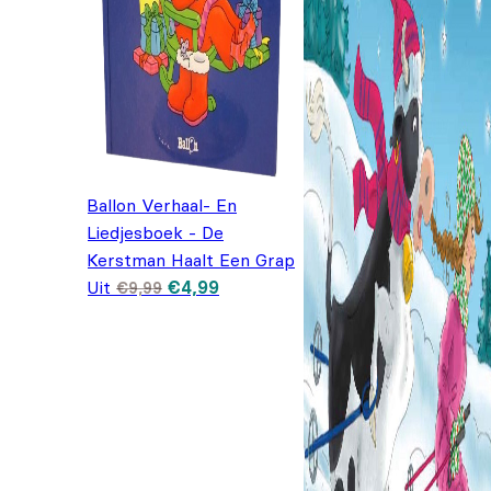
Ballon Verhaal- En
Liedjesboek - De
Kerstman Haalt Een Grap
Oorspronkelijke
Huidige
Uit
€
4,99
€
9,99
prijs was:
prijs is:
€9,99.
€4,99.