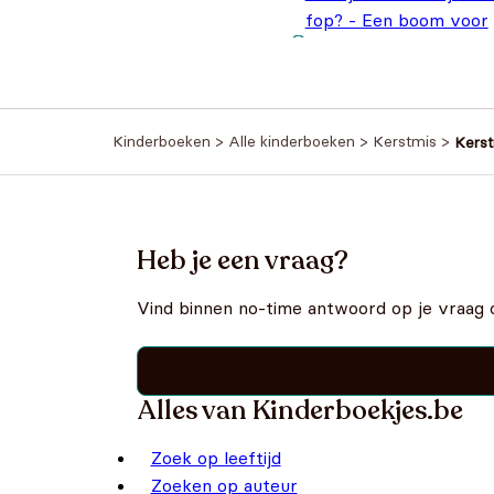
fop? - Een boom voor
Oorsp
boer Bas
€
14,9
€
18,95
prijs 
€18,9
Kinderboeken
>
Alle kinderboeken
>
Kerstmis
>
Kerst
Heb je een vraag?
Vind binnen no-time antwoord op je vraag 
Alles van Kinderboekjes.be
Zoek op leeftijd
Zoeken op auteur