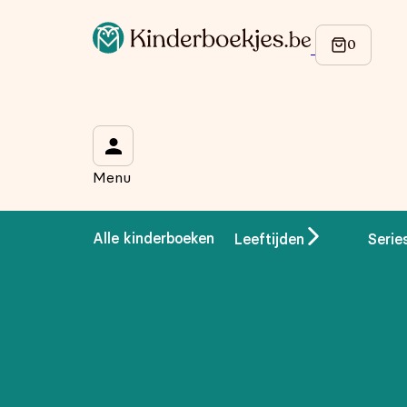
Op de hoogte blijven van onze acties?
Meld je aan voor onze nieuwsbrief en ontvang
10% korti
Wat is je voornaam?
*
Menu
Wat is je e-mailadres?
*
Alle kinderboeken
Leeftijden
Serie
Aanmelden
We gebruiken je gegevens om contact op te nemen, in