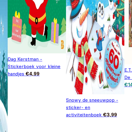
Dag Kerstman -
Stickerboek voor kleine
E.T
handjes
€
4,99
De 
Oor
€
1
was
Snowy de sneeuwpop -
sticker- en
activiteitenboek
€
3,99