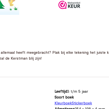
llemaal heeft meegebracht? Plak bij elke tekening het juiste k
al de Kerstman blij zijn!
Leeftijd
3 t/m 5 jaar
Soort boek
Kleurboek
Stickerboek
Afmetingen
254 × 198 × 4 mm