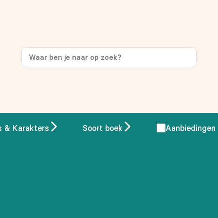
ng
op je eerste aankoop!
s & Karakters
Soort boek
Aanbiedingen
 overeenstemming met ons
privacybeleid.