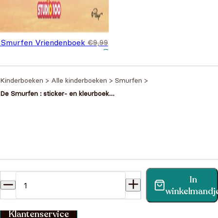
 Smurfen Vriendenboek
€
9,99
spronkelijke prijs was:
Huidige prijs is: €8,99.
,99
,99.
Kinderboeken
>
Alle kinderboeken
>
Smurfen
>
De Smurfen : sticker- en kleurboek
van de film
Heb je een vraag?
In
Vind binnen no-time antwoord op je vraag op onze
winkelmandj
klantenservice pagina.
Klantenservice