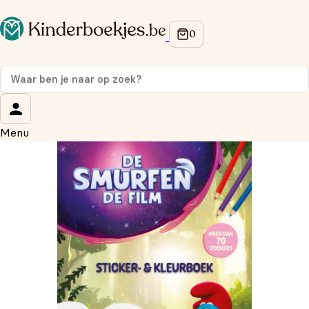
Op de hoogte blijven van onze acties?
Meld je aan voor onze nieuwsbrief en ontvang
10%
korting
op je eerste aankoop!
Wat is je voornaam?
*
Menu
Wat is je e-mailadres?
*
Aanmelden
We gebruiken je gegevens om contact op te nemen, in
overeenstemming met ons
privacybeleid.