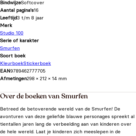
Bindwijze
Softcover
Aantal pagina's
16
Leeftijd
3 t/m 8 jaar
Merk
Studio 100
Serie of karakter
Smurfen
Soort boek
Kleurboek
Stickerboek
EAN
9789462777705
Afmetingen
298 × 212 × 14 mm
Over de boeken van Smurfen
Betreed de betoverende wereld van de Smurfen! De
avonturen van deze geliefde blauwe personages spreekt al
tientallen jaren lang de verbeelding aan van kinderen over
de hele wereld. Laat je kinderen zich meeslepen in de