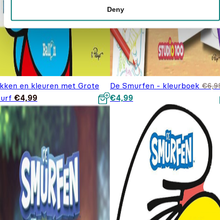
Deny
akken en kleuren met Grote
De Smurfen - kleurboek
€
6,9
Oorspronkelijke prijs was:
Huidige prijs is: €4,99.
urf
€
4,99
€
4,99
€6,99.