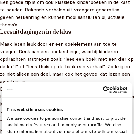
Een goede tip is om ook klassieke kinderboeken in de kast
te houden. Bekende verhalen uit vroegere generaties
geven herkenning en kunnen mooi aansluiten bij actuele
thema’s.
Leesuitdagingen in de klas
Maak lezen leuk door er een spelelement aan toe te
voegen. Denk aan een boekenbingo, waarbij kinderen
opdrachten afstrepen zoals “lees een boek met een dier op
de kaft” of “lees thuis op de bank een verhaal”. Zo krijgen
ze niet alleen een doel, maar ook het gevoel dat lezen een
avontuur is.
Een andere vorm is de “leesketting”: elke leerling die een
boek uitleest, mag een papieren schakel toevoegen aan een
ketting die door de klas groeit. Zo wordt zichtbaar hoeveel
This website uses cookies
verhalen jullie samen hebben ontdekt.
Doeboeken en creatief lezen
We use cookies to personalise content and ads, to provide
social media features and to analyse our traffic. We also
Niet elk kind wordt blij van lange teksten.
Doeboeken
,
share information about your use of our site with our social