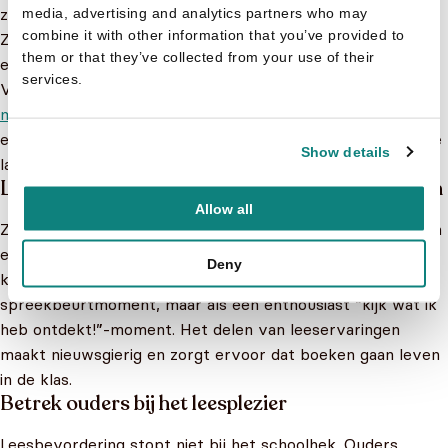
zoekboeken of interactieve werkboeken bieden uitkomst.
media, advertising and analytics partners who may
combine it with other information that you’ve provided to
Ze maken lezen tastbaar en speels, waardoor kinderen op
them or that they’ve collected from your use of their
een andere manier met taal bezig zijn.
services.
Vooral in de lagere klassen zijn
kinderboeken voor 4 tot en
met 6 jaar
die met schuifjes, flapjes of geluiden werken,
een uitstekende manier om de liefde voor boeken vroeg te
Show details
laten ontstaan.
Laat leerlingen zelf boeken kiezen en presenteren
Allow all
Zelf kiezen is motiverend. Geef kinderen regelmatig tijd om
een boek uit te zoeken dat hen aanspreekt. Laat ze daarna
Deny
kort vertellen wat ze gelezen hebben. Niet als formeel
spreekbeurtmoment, maar als een enthousiast “kijk wat ik
heb ontdekt!”-moment. Het delen van leeservaringen
maakt nieuwsgierig en zorgt ervoor dat boeken gaan leven
in de klas.
Betrek ouders bij het leesplezier
Leesbevordering stopt niet bij het schoolhek. Ouders