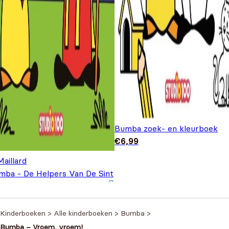
Bumba zoek- en kleurboek
€
6,99
Maillard
mba - De Helpers Van De Sint
Voorleesboek karton
€
12,99
Kinderboeken
>
Alle kinderboeken
>
Bumba
>
Bumba – Vroem, vroem!