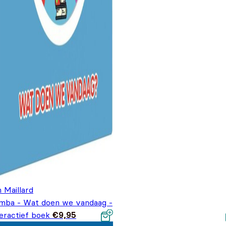
 Maillard
mba - Wat doen we vandaag -
eractief boek
€
9,95