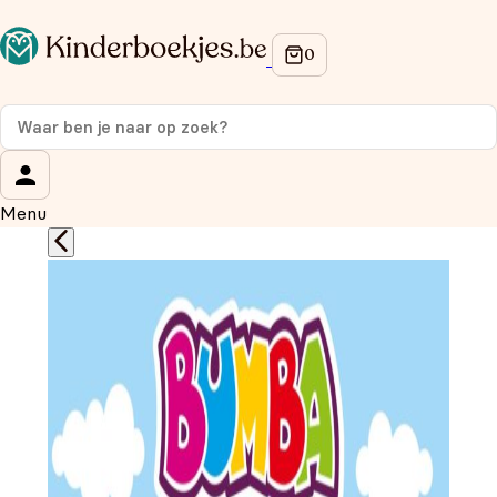
Op de hoogte blijven van onze acties?
Meld je aan voor onze nieuwsbrief en ontvang
10%
korting
op je eerste aankoop!
Wat is je voornaam?
*
Menu
Wat is je e-mailadres?
*
Aanmelden
We gebruiken je gegevens om contact op te nemen, in
overeenstemming met ons
privacybeleid.