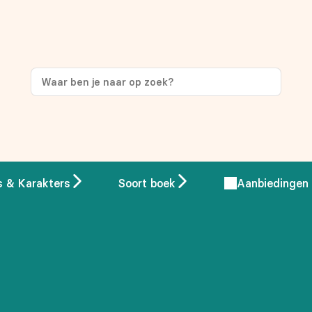
ng
op je eerste aankoop!
s & Karakters
Soort boek
Aanbiedingen
 overeenstemming met ons
privacybeleid.