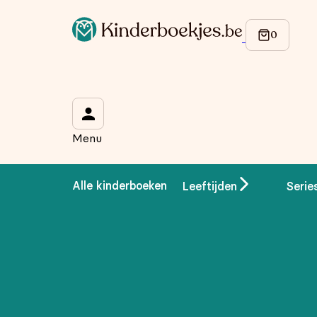
Op de hoogte blijven van onze acties?
Meld je aan voor onze nieuwsbrief en ontvang
10% korti
Wat is je voornaam?
*
Menu
Wat is je e-mailadres?
*
Alle kinderboeken
Leeftijden
Serie
Aanmelden
We gebruiken je gegevens om contact op te nemen, in