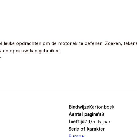
ol leuke opdrachten om de motoriek te oefenen. Zoeken, tekene
w en opnieuw kan gebruiken.
r
Bindwijze
Kartonboek
Aantal pagina's
8
Leeftijd
2 t/m 5 jaar
Serie of karakter
Bumba