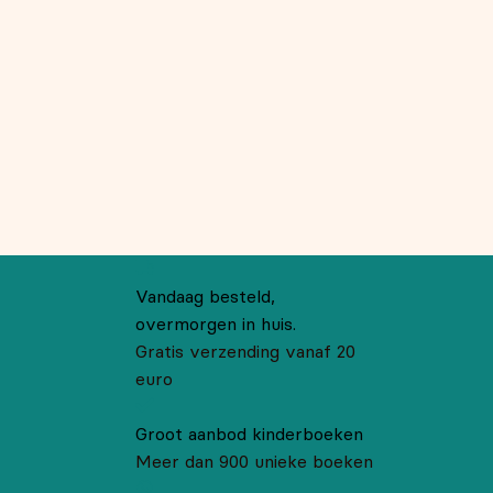
Vandaag besteld,
overmorgen in huis.
Gratis verzending vanaf 20
euro
Groot aanbod kinderboeken
Meer dan 900 unieke boeken