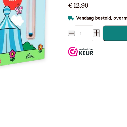
€ 12,99
Vandaag besteld, overmo
Bumba : kartonboek - schrij