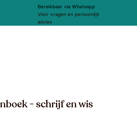
Bereikbaar via Whatsapp
Voor vragen en persoonlijk
advies
boek - schrijf en wis