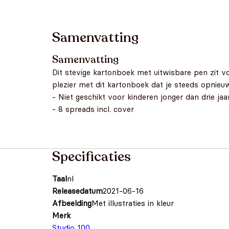
Samenvatting
Samenvatting
Dit stevige kartonboek met uitwisbare pen zit v
plezier met dit kartonboek dat je steeds opnieu
- Niet geschikt voor kinderen jonger dan drie jaa
- 8 spreads incl. cover
Specificaties
Taal
nl
Releasedatum
2021-06-16
Afbeelding
Met illustraties in kleur
Merk
Studio 100