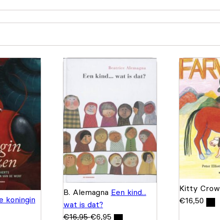
Kitty Cro
B. Alemagna
Een kind...
e koningin
€
16,50
wat is dat?
€
16,95
€
6,95