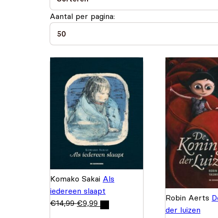
Aantal per pagina:
Komako Sakai
Als
iedereen slaapt
Robin Aerts
D
€
14,99
€
9,99
der luizen