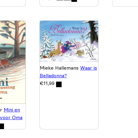
Mieke Hallemans
Waar is
Belladonna?
€
11,99
er
Mini en
 voor Oma