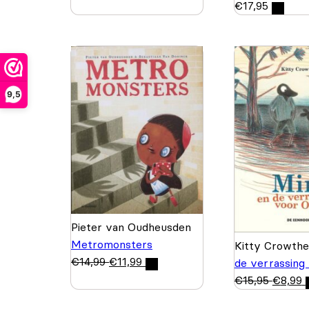
€
17,95
9,5
Pieter van Oudheusden
Metromonsters
Kitty Crowth
€
14,99
€
11,99
de verrassing
€
15,95
€
8,99