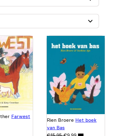
wther
Farwest
Rien Broere
Het boek
van Bas
€
15,95
€
9,99