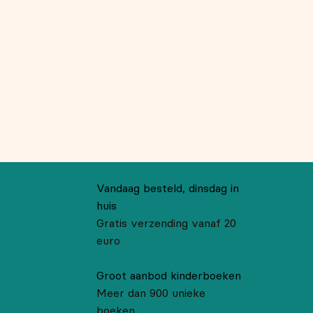
Vandaag besteld, dinsdag in
huis
Gratis verzending vanaf 20
euro
Groot aanbod kinderboeken
Meer dan 900 unieke
boeken