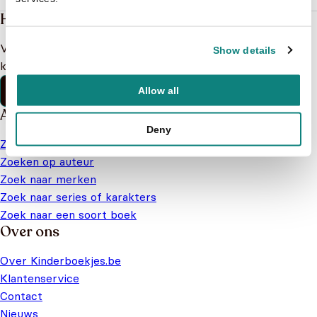
Heb je een vraag?
Vind binnen no-time antwoord op je vraag op onze
Show details
klantenservice pagina.
Klantenservice
Allow all
Alles van Kinderboekjes.be
Deny
Zoek op leeftijd
Zoeken op auteur
Zoek naar merken
Zoek naar series of karakters
Zoek naar een soort boek
Over ons
Over Kinderboekjes.be
Klantenservice
Contact
Nieuws