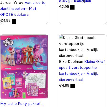
Stevige bladzijdes
Jordan Wray
Van alles te
€
2,99
zien! Insecten - Met
GROTE stickers
€
4,99
Elke Doelman
Kleine Giraf
speelt verstoppertje
kartonboekje - Vrolijk
dierenverhaal
€
4,99
My Little Pony pakket -