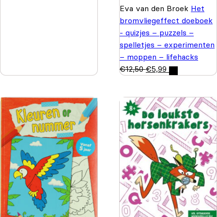
Eva van den Broek
Het
bromvliegeffect doeboek
- quizjes – puzzels –
spelletjes – experimenten
– moppen – lifehacks
€
12,50
€
5,99