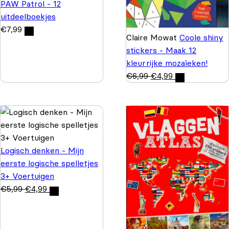
PAW Patrol - 12
uitdeelboekjes
€
7,99
Claire Mowat
Coole shiny
stickers - Maak 12
kleurrijke mozaïeken!
€
6,99
€
4,99
Logisch denken - Mijn
eerste logische spelletjes
3+ Voertuigen
€
5,99
€
4,99