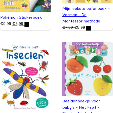
Mijn leukste oefenboek -
Vormen - De
Pokémon Stickerboek
Montessorimethode
€
9,99
€
5,99
€
7,99
€
5,99
Beeldenboekje voor
baby's - Het Fruit -