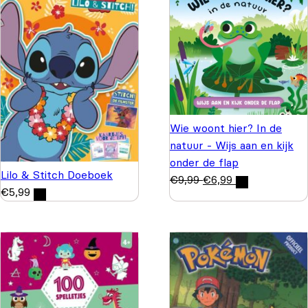
Wie woont hier? In de
natuur - Wijs aan en kijk
onder de flap
Lilo & Stitch Doeboek
€
9,99
€
6,99
€
5,99