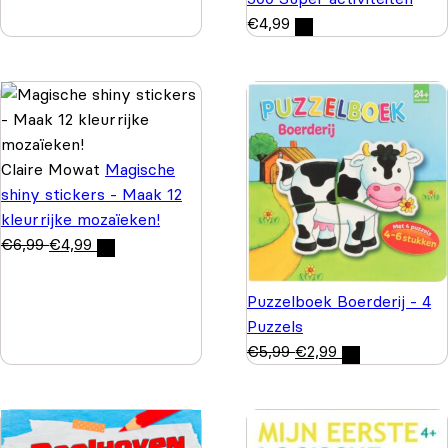
€
4,99
Claire Mowat
Magische
shiny stickers - Maak 12
kleurrijke mozaïeken!
€
6,99
€
4,99
Puzzelboek Boerderij - 4
Puzzels
€
5,99
€
2,99