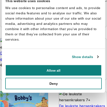
This website uses cookies
Nijntje - Doeboek 4 -
We use cookies to personalise content and ads, to provide
Kijken, kleuren, knutselen
social media features and to analyse our traffic. We also
& tellen
share information about your use of our site with our social
media, advertising and analytics partners who may
€
5,99
€
4,99
combine it with other information that you’ve provided to
them or that they’ve collected from your use of their
services.
De tafelfabriek - Word
Show details
een wiskid
Paw Patrol pakket -
€
9,99
€
6,99
Knutselen, kleuren
Allow all
puzzelen en stickers
€
9,99
€
4,99
Deny
De leukste hersenkrakers