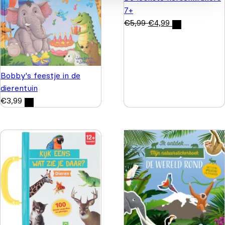
7+
€
5,99
€
4,99
Bobby's feestje in de
dierentuin
€
3,99