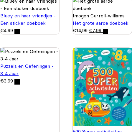
Bluey en haar vriendjes -
Imogen Currell-williams
Een sticker doeboek
Het grote aarde doeboek
€
4,99
€
14,99
€
7,99
Puzzels en Oefeningen -
3-4 Jaar
€
3,99
500 Super activiteiten