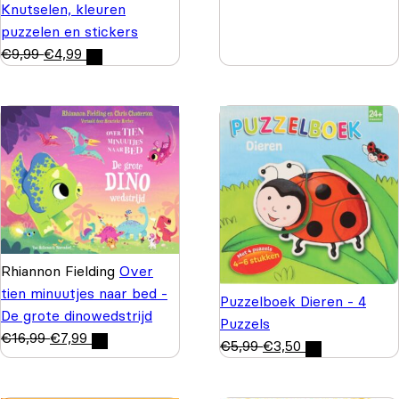
Knutselen, kleuren
puzzelen en stickers
€
9,99
€
4,99
Rhiannon Fielding
Over
tien minuutjes naar bed -
Puzzelboek Dieren - 4
De grote dinowedstrijd
Puzzels
€
16,99
€
7,99
€
5,99
€
3,50