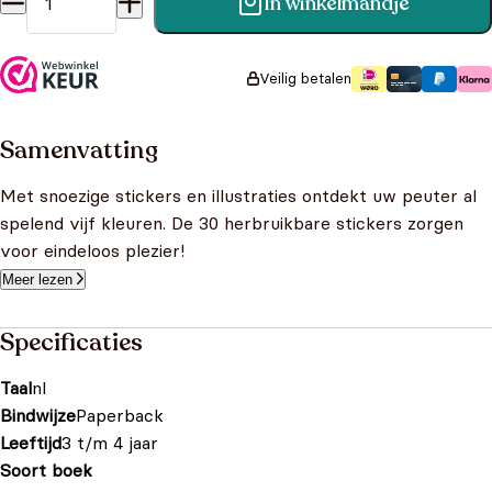
In winkelmandje
3+ ik leer kleuren aantal
Veilig betalen
Samenvatting
Met snoezige stickers en illustraties ontdekt uw peuter al
spelend vijf kleuren. De 30 herbruikbare stickers zorgen
voor eindeloos plezier!
Meer lezen
Specificaties
Taal
nl
Bindwijze
Paperback
Leeftijd
3 t/m 4 jaar
Soort boek