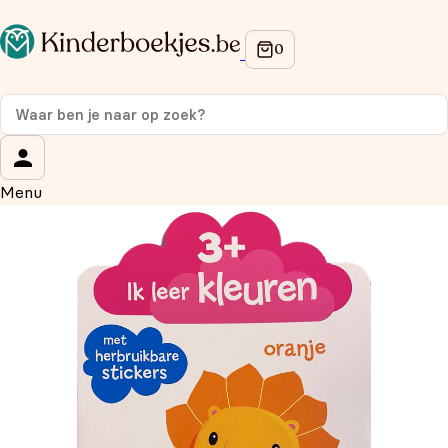
Op de hoogte blijven van onze acties?
Meld je aan voor onze nieuwsbrief en ontvang
10%
korting
op je eerste aankoop!
Wat is je voornaam?
*
Menu
Wat is je e-mailadres?
*
Aanmelden
We gebruiken je gegevens om contact op te nemen, in
overeenstemming met ons
privacybeleid.