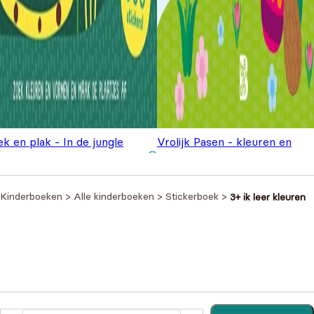
k en plak - In de jungle
Vrolijk Pasen - kleuren en
Oorspronkelijk
Huidige
,99
plakken
€
3,99
€
4,99
prijs was: €4,
prijs is:
€3,99.
Kinderboeken
>
Alle kinderboeken
>
Stickerboek
>
3+ ik leer kleuren
Heb je een vraag?