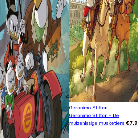
Geronimo Stilton
Geronimo Stilton - De
muizenissige musketiers
€
7,9