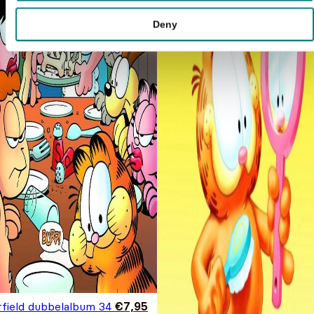
Deny
rfield dubbelalbum 34
€
7,95