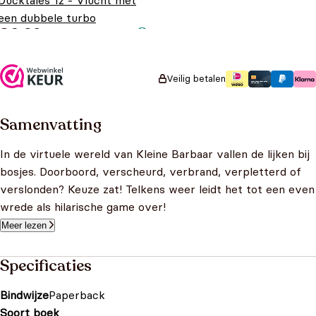
Ducktales 12 - Vlucht met
een dubbele turbo
€
6,99
Veilig betalen
Samenvatting
In de virtuele wereld van Kleine Barbaar vallen de lijken bij
bosjes. Doorboord, verscheurd, verbrand, verpletterd of
verslonden? Keuze zat! Telkens weer leidt het tot een even
wrede als hilarische game over!
Meer lezen
Specificaties
Bindwijze
Paperback
Soort boek