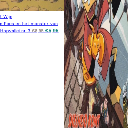
t Wijn
m Poes en het monster van
Oorspronkelijke
Huidige
Hopvallei nr. 3
€
5,95
€
8,95
prijs was:
prijs is:
€8,95.
€5,95.