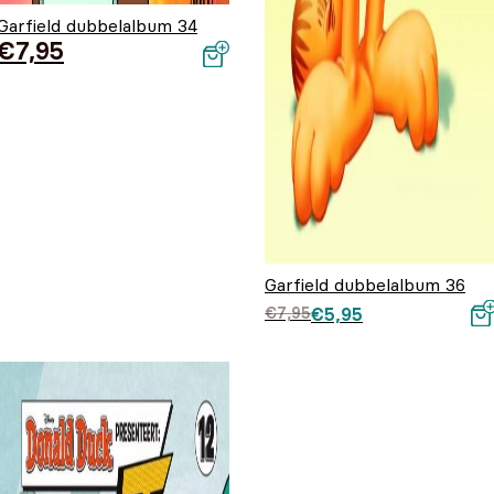
Garfield dubbelalbum 34
€
7,95
Garfield dubbelalbum 36
Oorspronkelijke prij
Huidige prijs is:
€
7,95
€
5,95
was: €7,95.
€5,95.