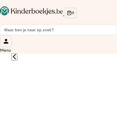
Op de hoogte blijven van onze acties?
Meld je aan voor onze nieuwsbrief en ontvang
10%
korting
op je eerste aankoop!
Wat is je voornaam?
*
Menu
Wat is je e-mailadres?
*
Aanmelden
We gebruiken je gegevens om contact op te nemen, in
overeenstemming met ons
privacybeleid.