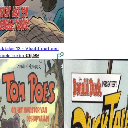
cktales 12 - Vlucht met een
bbele turbo
€
6,99