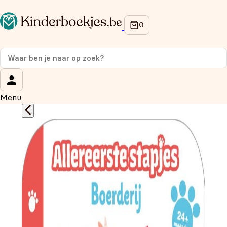
Op de hoogte blijven van onze acties?
Meld je aan voor onze nieuwsbrief en ontvang
10%
korting
op je eerste aankoop!
Wat is je voornaam?
*
Menu
Wat is je e-mailadres?
*
Aanmelden
We gebruiken je gegevens om contact op te nemen, in
overeenstemming met ons
privacybeleid.