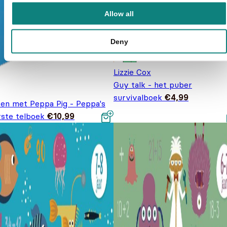
Allow all
Deny
Lizzie Cox
Guy talk - het puber
survivalboek
€
4,99
ren met Peppa Pig - Peppa's
rste telboek
€
10,99