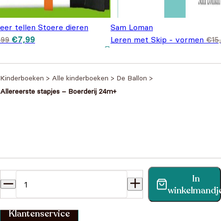
leer tellen Stoere dieren
Sam Loman
Oorspronkelijke prijs
Huidige prijs is:
€
7,99
Leren met Skip - vormen
,99
€
15
was: €8,99.
€7,99.
Oorspronkelijke prijs was:
Huidige prijs is: €9,95.
€
9,95
€15,95.
Kinderboeken
>
Alle kinderboeken
>
De Ballon
>
Allereerste stapjes – Boerderij 24m+
Heb je een vraag?
In
Vind binnen no-time antwoord op je vraag op onze
winkelmandj
klantenservice pagina.
Klantenservice