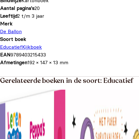
Bindwijze
Kartonboek
Aantal pagina's
20
Leeftijd
2 t/m 3 jaar
Merk
De Ballon
Soort boek
Educatief
Kijkboek
EAN
9789403215433
Afmetingen
192 × 147 × 13 mm
Gerelateerde boeken in de soort: Educatief