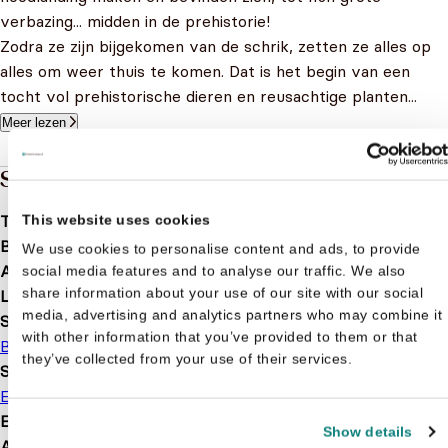
verbazing... midden in de prehistorie!
Zodra ze zijn bijgekomen van de schrik, zetten ze alles op
alles om weer thuis te komen. Dat is het begin van een
tocht vol prehistorische dieren en reusachtige planten...
Meer lezen
Specificaties
Taal
nl
This website uses cookies
Bindwijze
Hardcover
We use cookies to personalise content and ads, to provide
Aantal pagina's
32
social media features and to analyse our traffic. We also
share information about your use of our site with our social
Leeftijd
4 t/m 10 jaar
media, advertising and analytics partners who may combine it
Serie of karakter
with other information that you’ve provided to them or that
Babbel en Boef
Dinosaurus
they’ve collected from your use of their services.
Soort boek
Educatief
Leesboek
Voorleesboek
EAN
9789460786761
Show details
Afmetingen
0210 × 210 × 10 mm