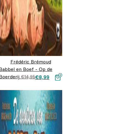
Frédéric Brémoud
Babbel en Boef - Op de
Boerderij
Oorspronkelijke
Huidige prijs
€
14,95
€
8,99
prijs was:
is: €8,99.
€14,95.