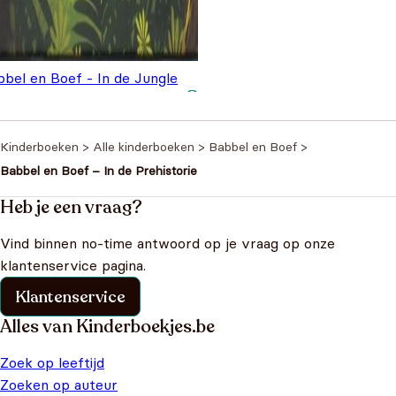
bbel en Boef - In de Jungle
Oorspronkelijke prijs
Huidige prijs is:
€
8,99
4,95
was: €14,95.
€8,99.
Kinderboeken
>
Alle kinderboeken
>
Babbel en Boef
>
Babbel en Boef – In de Prehistorie
Heb je een vraag?
Vind binnen no-time antwoord op je vraag op onze
klantenservice pagina.
Klantenservice
Alles van Kinderboekjes.be
Zoek op leeftijd
Zoeken op auteur