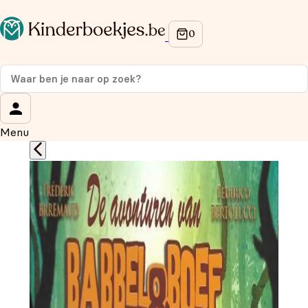
Op de hoogte blijven van onze acties?
Meld je aan voor onze nieuwsbrief en ontvang
10%
korting
op je eerste aankoop!
Wat is je voornaam?
*
Menu
Wat is je e-mailadres?
*
Aanmelden
We gebruiken je gegevens om contact op te nemen, in
overeenstemming met ons
privacybeleid.