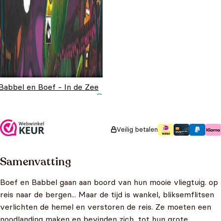
Babbel en Boef - In de Zee
Oorspronkelijke prijs
Huidige prijs is:
€
14,95
€
8,99
was: €14,95.
€8,99.
Veilig betalen
Samenvatting
Boef en Babbel gaan aan boord van hun mooie vliegtuig. op
reis naar de bergen... Maar de tijd is wankel, bliksemflitsen
verlichten de hemel en verstoren de reis. Ze moeten een
noodlanding maken en bevinden zich, tot hun grote