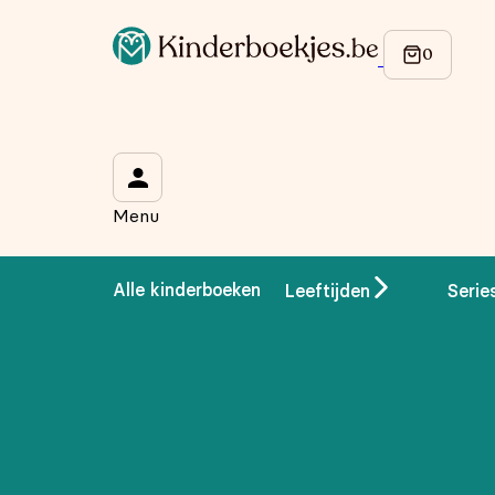
Op de hoogte blijven van onze acties?
Meld je aan voor onze nieuwsbrief en ontvang
10% korti
Wat is je voornaam?
*
Menu
Wat is je e-mailadres?
*
Alle kinderboeken
Leeftijden
Serie
Aanmelden
We gebruiken je gegevens om contact op te nemen, in