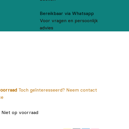
Bereikbaar via Whatsapp
Voor vragen en persoonlijk
advies
oorraad
Toch geïnteresseerd? Neem contact
ce
Niet op voorraad