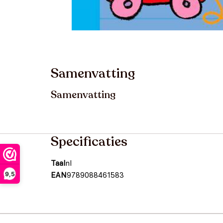
Samenvatting
Samenvatting
Specificaties
Taal
nl
9,5
EAN
9789088461583