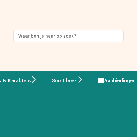
ng
op je eerste aankoop!
s & Karakters
Soort boek
Aanbiedingen
 overeenstemming met ons
privacybeleid.