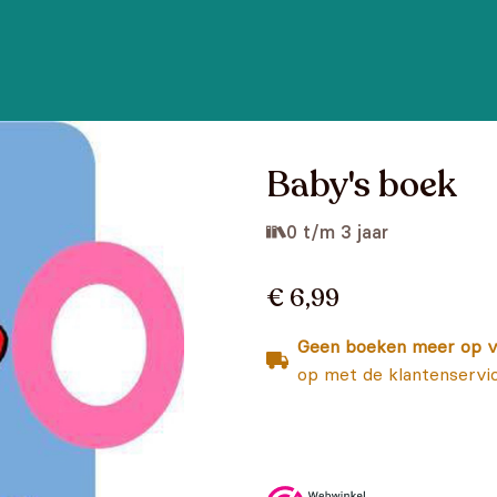
Baby's boek
0 t/m 3 jaar
€ 6,99
Geen boeken meer op v
op met de klantenservi