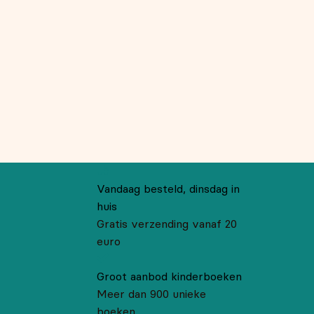
Vandaag besteld, dinsdag in
huis
Gratis verzending vanaf 20
euro
Groot aanbod kinderboeken
Meer dan 900 unieke
boeken