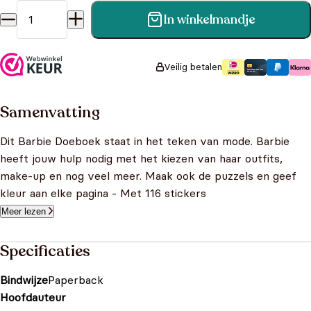
In winkelmandje
Barbie Doeboek aantal
Veilig betalen
Samenvatting
Dit Barbie Doeboek staat in het teken van mode. Barbie
heeft jouw hulp nodig met het kiezen van haar outfits,
make-up en nog veel meer. Maak ook de puzzels en geef
kleur aan elke pagina - Met 116 stickers
Meer lezen
Specificaties
Bindwijze
Paperback
Hoofdauteur