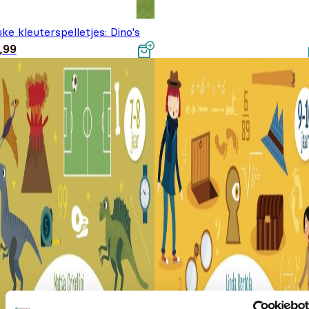
ke kleuterspelletjes: Dino's
,99