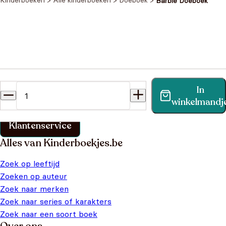
Kinderboeken
>
Alle kinderboeken
>
Doeboek
>
Barbie Doeboek
Heb je een vraag?
In
Vind binnen no-time antwoord op je vraag op onze
winkelmandj
klantenservice pagina.
Klantenservice
Alles van Kinderboekjes.be
Zoek op leeftijd
Zoeken op auteur
Zoek naar merken
Zoek naar series of karakters
Zoek naar een soort boek