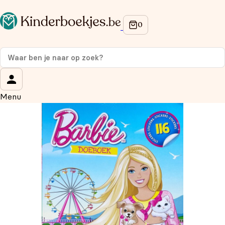
Op de hoogte blijven van onze acties?
Meld je aan voor onze nieuwsbrief en ontvang
10%
korting
op je eerste aankoop!
Wat is je voornaam?
*
Menu
Wat is je e-mailadres?
*
Aanmelden
We gebruiken je gegevens om contact op te nemen, in
overeenstemming met ons
privacybeleid.